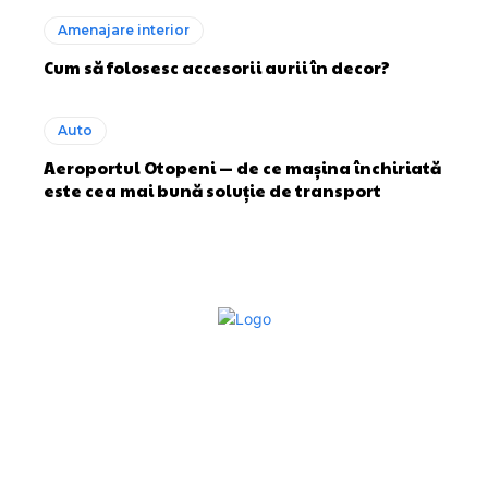
Amenajare interior
Cum să folosesc accesorii aurii în decor?
Auto
Aeroportul Otopeni — de ce mașina închiriată
este cea mai bună soluție de transport
Bun venit la Sroscas.ro
Sroscas.ro un site de știri / blog de noutăți, dedicat
diseminării de informații și actualități. Acesta oferă articole,