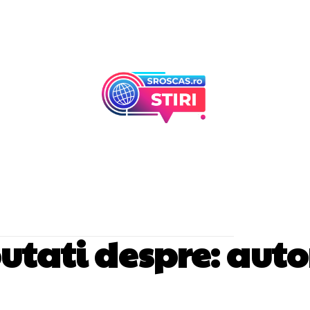
Afaceri Si Industr
Home & Deco
noutati despre:
auto