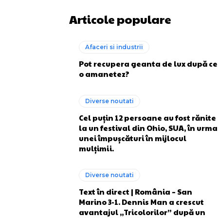
Articole populare
Afaceri si industrii
Pot recupera geanta de lux după ce
o amanetez?
Diverse noutati
Cel puțin 12 persoane au fost rănite
la un festival din Ohio, SUA, în urma
unei împușcături în mijlocul
mulțimii.
Diverse noutati
Text în direct | România – San
Marino 3-1. Dennis Man a crescut
avantajul „Tricolorilor” după un