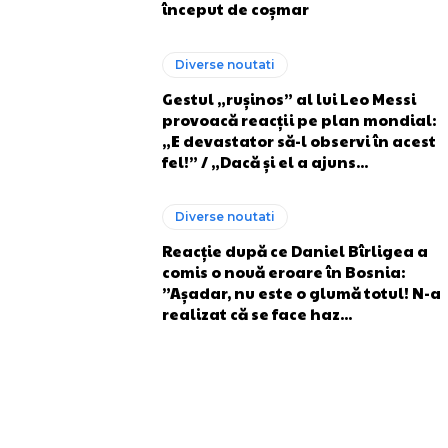
început de coșmar
Diverse noutati
Gestul „rușinos” al lui Leo Messi
provoacă reacții pe plan mondial:
„E devastator să-l observi în acest
fel!” / „Dacă și el a ajuns...
Diverse noutati
Reacție după ce Daniel Bîrligea a
comis o nouă eroare în Bosnia:
”Așadar, nu este o glumă totul! N-a
realizat că se face haz...