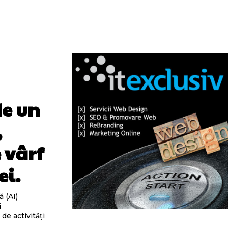
de un
,
 vârf
ei.
ă (AI)
i
e activități