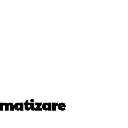
ii
Cultura Si Entertainment
Diverse Noutati
Sănătate / Hobby
Tech
matizare