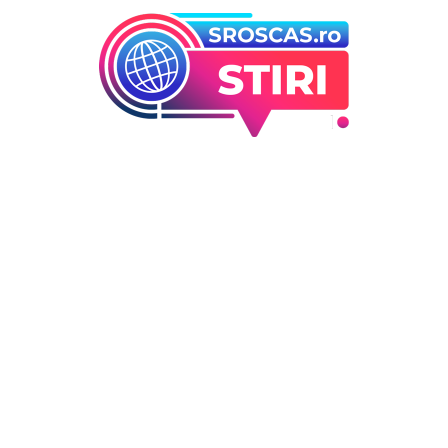
orii
Ultimele articole
Marian Voinea, om de afacer
 industrii
arestat în legătură cu cazul 
i Entertainment
din sectorul armamentului,
outati
legături cu ‘Ndrangheta.
Deco
DIVERSE NOUTATI
6 august 2026
 / Hobby
Infiltrare neobișnuită în Euro
dronă rusească dotată cu
explozibil Semtex a intrat pe
aeroportul din Leipzig, Germ