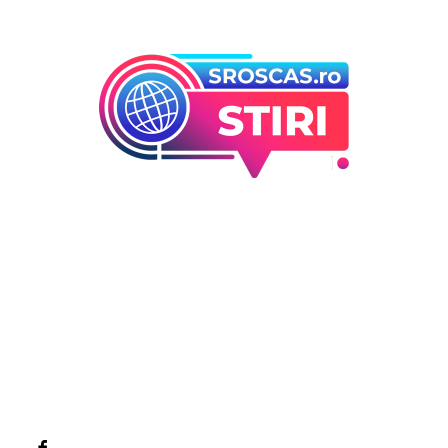
Bun venit la Sroscas.ro
Sroscas.ro un site de știri / blog de noutăți, dedicat
diseminării de informații și actualități. Acesta oferă articole,
reportaje și analize pe teme diverse, de la evenimente
curente la subiecte specifice de interes. Este un spațiu
digital pentru informare și educație. Contactati-ne oricand
la adresa: contact@sroscas.ro