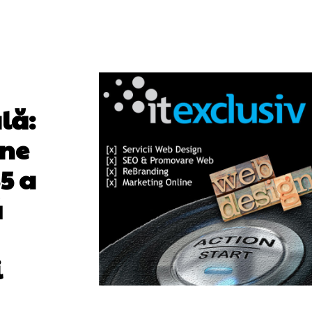
lă:
ene
5 a
ă
i