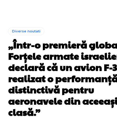
Diverse noutati
„Într-o premieră globa
Forțele armate israeli
declară că un avion F-3
realizat o performanț
distinctivă pentru
aeronavele din aceeaș
clasă.”