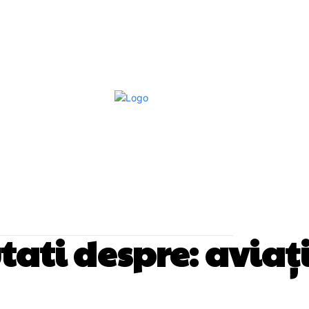
Afaceri Si Industrii
Home & Deco
S
utati despre:
aviaț