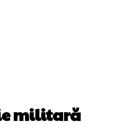
Cultura Si Entertainment
Diverse Noutati
ănătate / Hobby
Tech
ie militară