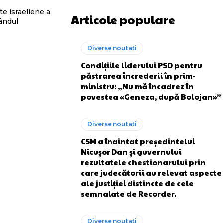
e israeliene a
Articole populare
rândul
Diverse noutati
Condițiile liderului PSD pentru
păstrarea încrederii în prim-
ministru: „Nu mă încadrez în
povestea «Geneza, după Bolojan»”
Diverse noutati
CSM a înaintat președintelui
Nicușor Dan și guvernului
rezultatele chestionarului prin
care judecătorii au relevat aspecte
ale justiției distincte de cele
semnalate de Recorder.
Diverse noutati