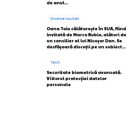
de anul...
Diverse noutati
Oana Toiu călătorește în SUA, fiind
invitată de Marco Rubio, alături de
un consilier al lui Nicușor Dan. Se
desfășoară discuții pe un subiect...
Tech
Securitate biometrică avansată.
Viitorul protecției datelor
personale