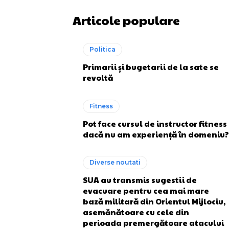
Articole populare
Politica
Primarii și bugetarii de la sate se
revoltă
Fitness
Pot face cursul de instructor fitness
dacă nu am experiență în domeniu?
Diverse noutati
SUA au transmis sugestii de
evacuare pentru cea mai mare
bază militară din Orientul Mijlociu,
asemănătoare cu cele din
perioada premergătoare atacului