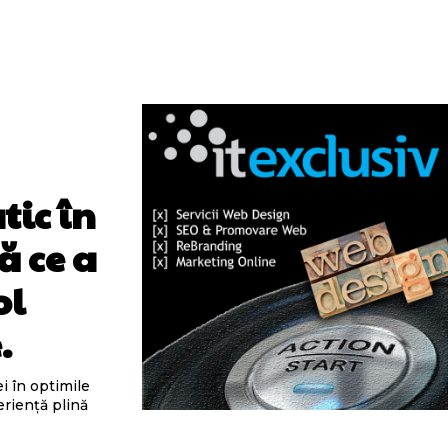
tic în
ă ce a
ol
.
ei în optimile
eriență plină