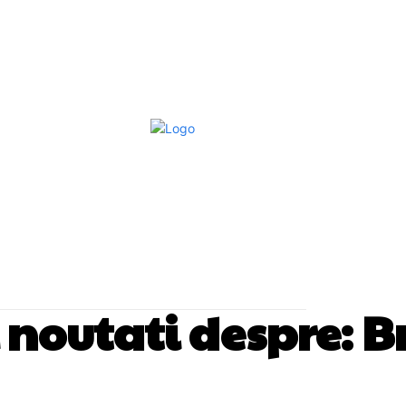
Afaceri Si Industrii
Home & Deco
S
si noutati despre:
B