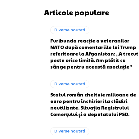
Articole populare
Diverse noutati
Furibunda reacție a veteranilor
NATO după comentariile lui Trump
referitoare la Afganistan: „A trecut
peste orice limită. Am plătit cu
sânge pentru această asociație”
Diverse noutati
Statul român cheltuie milioane de
euro pentru închirieri la clădiri
neutilizate. Situația Registrului
Comerțului și a deputatului PSD.
Diverse noutati