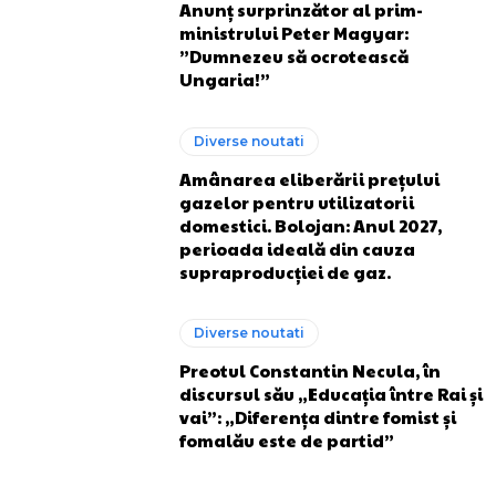
Anunț surprinzător al prim-
ministrului Peter Magyar:
”Dumnezeu să ocrotească
Ungaria!”
Diverse noutati
Amânarea eliberării prețului
gazelor pentru utilizatorii
domestici. Bolojan: Anul 2027,
perioada ideală din cauza
supraproducției de gaz.
Diverse noutati
Preotul Constantin Necula, în
discursul său „Educația între Rai și
vai”: „Diferența dintre fomist și
fomalău este de partid”