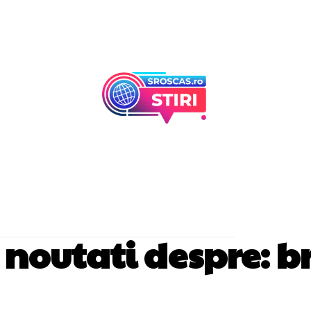
Afaceri Si Industr
Home & Deco
si noutati despre:
b