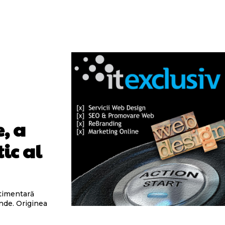
, a
ic al
stimentară
unde. Originea