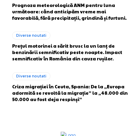
Prognoza meteorologică ANM pentru luna
următoare: când anticipăm vreme mai
favorabilă, fără precipitații, grindină și furtuni.
Diverse noutati
Prețul motorinei a sărit brusc la un lanț de
benzinării semnificativ peste noapte. Impact
semnificativ în România din cauza rușilor.
Diverse noutati
Criza migrației în Ceuta, Spania: De la „Europa
adormită se revoltă la migrație” la „48.000 din
50.000 au fost deja respinși”