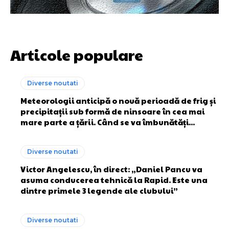
Articole populare
Diverse noutati
Meteorologii anticipă o nouă perioadă de frig și
precipitații sub formă de ninsoare în cea mai
mare parte a țării. Când se va îmbunătăți...
Diverse noutati
Victor Angelescu, în direct: „Daniel Pancu va
asuma conducerea tehnică la Rapid. Este una
dintre primele 3 legende ale clubului”
Diverse noutati