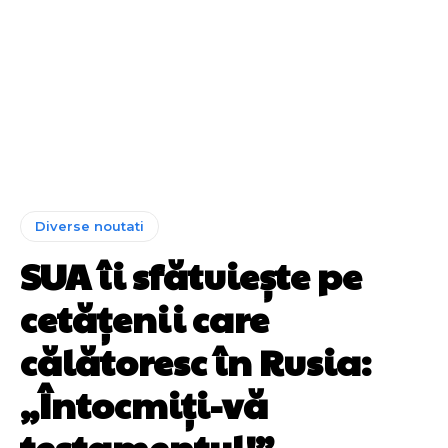
Diverse noutati
SUA îi sfătuiește pe
cetățenii care
călătoresc în Rusia:
„Întocmiți-vă
testamentul!”