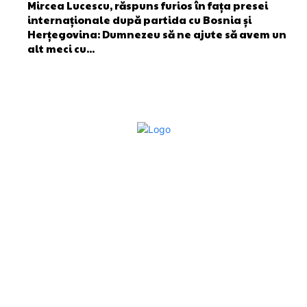
Mircea Lucescu, răspuns furios în fața presei
internaționale după partida cu Bosnia și
Herțegovina: Dumnezeu să ne ajute să avem un
alt meci cu...
Bun venit la Sroscas.ro
Sroscas.ro un site de știri / blog de noutăți, dedicat
diseminării de informații și actualități. Acesta oferă articole,
reportaje și analize pe teme diverse, de la evenimente
curente la subiecte specifice de interes. Este un spațiu
digital pentru informare și educație. Contactati-ne oricand
la adresa: contact@sroscas.ro