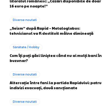
litoralul românesc: „Cazări disponibile de doar
16 euro pe noapte!”
Diverse noutati
„Seism” după Rapid – Metaloglobus:
tehnicianul va fi destituit mâine dimineață
Sănătate / Hobby
Cum îți poți găsi liniștea când nu ai mulți bani în
buzunar?
Diverse noutati
Altercație între fani la partida Rapidului: patru
indivizi evacuați, două sancționate
Diverse noutati