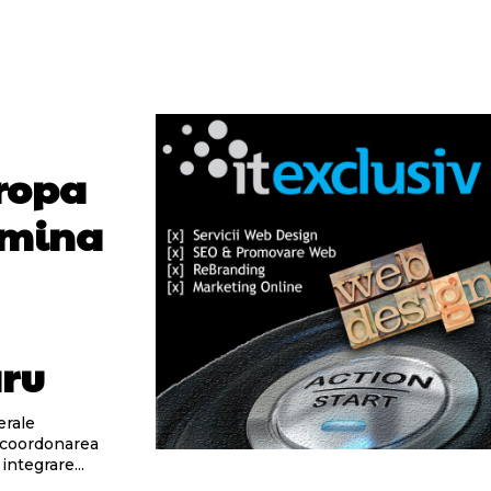
ropa
Simina
aru
erale
i coordonarea
ntegrare...