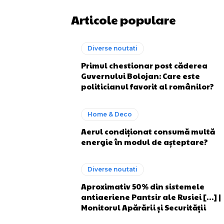
Articole populare
Diverse noutati
Primul chestionar post căderea
Guvernului Bolojan: Care este
politicianul favorit al românilor?
Home & Deco
Aerul condiționat consumă multă
energie în modul de așteptare?
Diverse noutati
Aproximativ 50% din sistemele
antiaeriene Pantsir ale Rusiei […] |
Monitorul Apărării și Securității