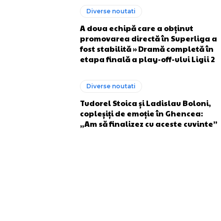
Diverse noutati
A doua echipă care a obținut
promovarea directă în Superliga a
fost stabilită » Dramă completă în
etapa finală a play-off-ului Ligii 2
Diverse noutati
Tudorel Stoica și Ladislau Boloni,
copleșiți de emoție în Ghencea:
„Am să finalizez cu aceste cuvinte”