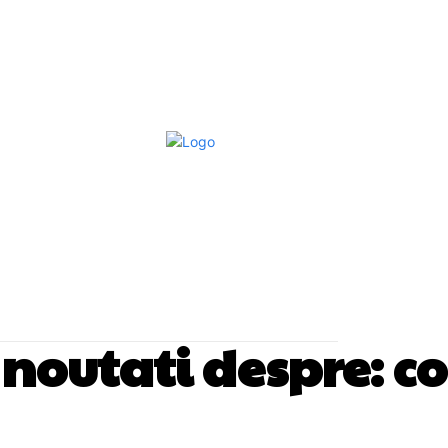
Afaceri Si Industrii
Home & Deco
S
i noutati despre:
co