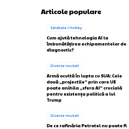
Articole populare
Sănătate / Hobby
Cum ajută tehnologia AI la
îmbunătățirea echipamentelor de
diagnostic?
Diverse noutati
Armă ocultă în lupta cu SUA: Cele
două „projectile” prin care UE
poate anihila „sfera AI” crucială
pentru existența politică a lui
Trump
Diverse noutati
De ce rafinăria Petrotel nu poate fi