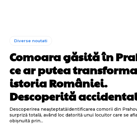
Diverse noutati
Comoara găsită în Pr
ce ar putea transform
istoria României.
Descoperită accidental
Descoperirea neașteptatăIdentificarea comorii din Prahov
surpriză totală, având loc datorită unui locuitor care se afl
obișnuită prin...