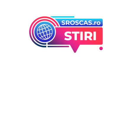
orii
Ultimele articole
Folha, a ieșit de la CFR Cluj d
 industrii
înfrângerea cu Tromso! ”Îi
i Entertainment
concediez pe toți!”. DOUĂ nu
outati
cursă” pentru poziția de ant
Deco
DIVERSE NOUTATI
6 august 2026
 / Hobby
Consumul energetic al român
în urma apelurilor lui Ilie Bo