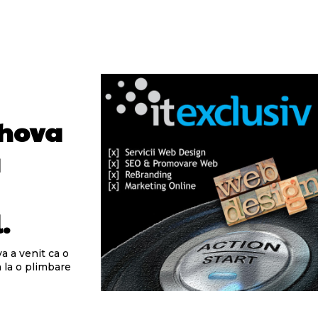
ahova
a
.
a a venit ca o
a la o plimbare