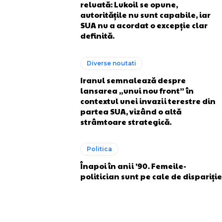
reluată: Lukoil se opune,
autoritățile nu sunt capabile, iar
SUA nu a acordat o excepție clar
definită.
Diverse noutati
Iranul semnalează despre
lansarea „unui nou front” în
contextul unei invazii terestre din
partea SUA, vizând o altă
strâmtoare strategică.
Politica
Înapoi în anii ’90. Femeile-
politician sunt pe cale de dispariție