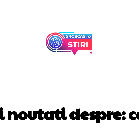
Afaceri Si Industr
Home & Deco
si noutati despre:
c