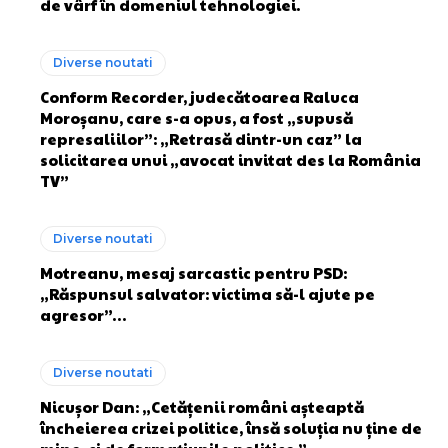
de vârf în domeniul tehnologiei.
Diverse noutati
Conform Recorder, judecătoarea Raluca
Moroșanu, care s-a opus, a fost „supusă
represaliilor”: „Retrasă dintr-un caz” la
solicitarea unui „avocat invitat des la România
TV”
Diverse noutati
Motreanu, mesaj sarcastic pentru PSD:
„Răspunsul salvator: victima să-l ajute pe
agresor”…
Diverse noutati
Nicușor Dan: „Cetățenii români așteaptă
încheierea crizei politice, însă soluția nu ține de