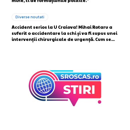
mine, ci de formațiunile politice.”
Diverse noutati
Accident serios la U Craiova! Mihai Rotaru a
suferit o accidentare la schi și va fi supus unei
intervenții chirurgicale de urgență. Cum se...
Bun venit la Sroscas.ro