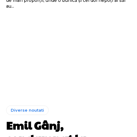
de mari proporții, unde o bunică și cei doi nepoți ai săi
au...
Diverse noutati
Emil Gânj,