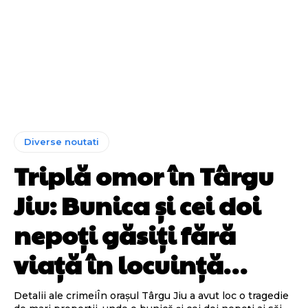
Diverse noutati
Triplă omor în Târgu
Jiu: Bunica și cei doi
nepoți găsiți fără
viață în locuință…
Detalii ale crimeiÎn orașul Târgu Jiu a avut loc o tragedie