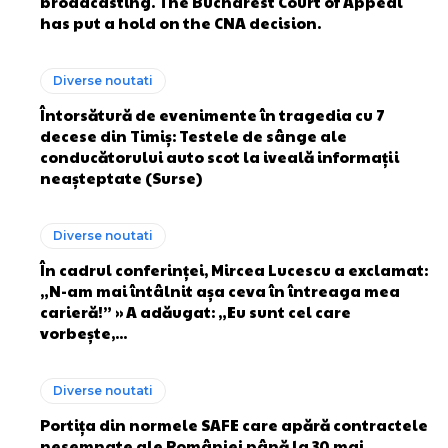
broadcasting. The Bucharest Court of Appeal
has put a hold on the CNA decision.
Diverse noutati
Întorsătură de evenimente în tragedia cu 7
decese din Timiș: Testele de sânge ale
conducătorului auto scot la iveală informații
neașteptate (Surse)
Diverse noutati
În cadrul conferinței, Mircea Lucescu a exclamat:
„N-am mai întâlnit așa ceva în întreaga mea
carieră!” » A adăugat: „Eu sunt cel care
vorbește,...
Diverse noutati
Portița din normele SAFE care apără contractele
nesemnate ale României până la 30 mai