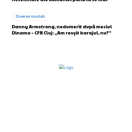
Diverse noutati
Danny Armstrong, nedumerit după meciul
Dinamo – CFR Cluj: „Am reușit barajul, nu?”
Bun venit la Sroscas.ro
Sroscas.ro un site de știri / blog de noutăți, dedicat
diseminării de informații și actualități. Acesta oferă articole,
reportaje și analize pe teme diverse, de la evenimente
curente la subiecte specifice de interes. Este un spațiu
digital pentru informare și educație. Contactati-ne oricand