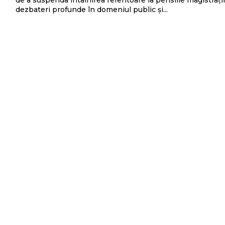
de a suspenda întâlnirea referitoare la pensiile magistrațil
dezbateri profunde în domeniul public și...