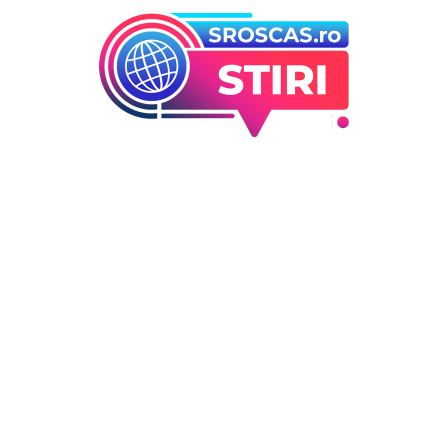
orii
Ultimele articole
Marian Voinea, om de afacer
 industrii
arestat în legătură cu cazul 
i Entertainment
din sectorul armamentului,
outati
legături cu ‘Ndrangheta.
Deco
DIVERSE NOUTATI
6 august 2026
 / Hobby
Infiltrare neobișnuită în Euro
dronă rusească dotată cu
explozibil Semtex a intrat pe
aeroportul din Leipzig, Germ