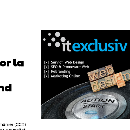
or la
ind
:
omâniei (CCR)