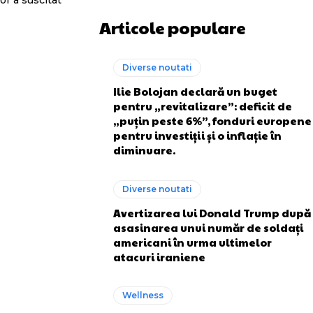
or a suscitat
Articole populare
Diverse noutati
Ilie Bolojan declară un buget
pentru „revitalizare”: deficit de
„puțin peste 6%”, fonduri europene
pentru investiții și o inflație în
diminuare.
Diverse noutati
Avertizarea lui Donald Trump după
asasinarea unui număr de soldați
americani în urma ultimelor
atacuri iraniene
Wellness