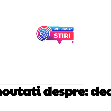
Afaceri Si Industr
Home & Deco
 noutati despre:
dec