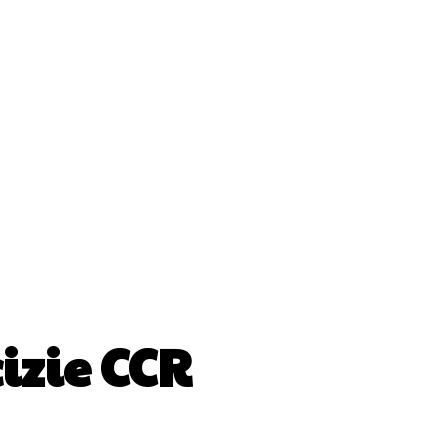
ii
Cultura Si Entertainment
Diverse Noutati
Sănătate / Hobby
Tech
izie CCR