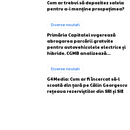
Cum ar trebui să depozitez salvia
pentru a-i menține prospețimea?
Diverse noutati
Primăria Capitalei sugerează
abrogarea parcării gratuite
pentru autovehiculele electrice și
hibride. CGMB analizează…
Diverse noutati
G4Media: Cum ar fi încercat să-l
scoată din țară pe Călin Georgescu
rețeaua rezerviștilor din SRI și SIE