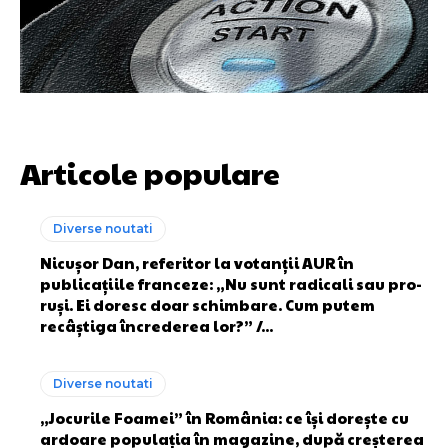
Articole populare
Diverse noutati
Nicușor Dan, referitor la votanții AUR în
publicațiile franceze: „Nu sunt radicali sau pro-
ruși. Ei doresc doar schimbare. Cum putem
recâștiga încrederea lor?” /...
Diverse noutati
„Jocurile Foamei” în România: ce își dorește cu
ardoare populația în magazine, după creșterea