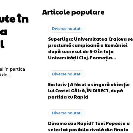
Articole populare
ute în
ta
Diverse noutati
Superliga: Universitatea Craiova se
l
proclamă campioană a României
după succesul de 5-0 în fața
Universității Cluj. Formația…
l în partida
Diverse noutati
de...
Exclusiv | A făcut o singură obiecție
lui Costel Gâlcă, ÎN DIRECT, după
partida cu Rapid
Diverse noutati
Dinamo sau Rapid? Tavi Popescu a
selectat posibila rivală din finala