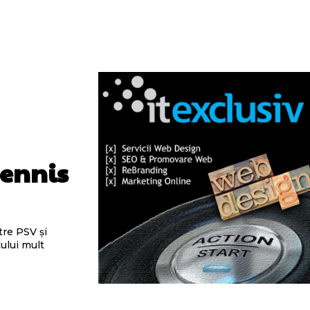
Dennis
tre PSV și
tului mult