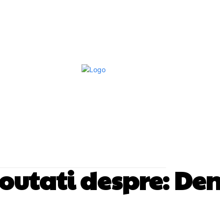
Afaceri Si Industrii
Home & Deco
S
 noutati despre:
Den