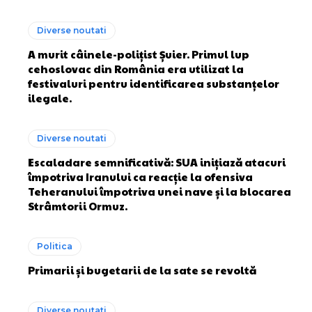
Diverse noutati
A murit câinele-polițist Șuier. Primul lup
cehoslovac din România era utilizat la
festivaluri pentru identificarea substanțelor
ilegale.
Diverse noutati
Escaladare semnificativă: SUA inițiază atacuri
împotriva Iranului ca reacție la ofensiva
Teheranului împotriva unei nave și la blocarea
Strâmtorii Ormuz.
Politica
Primarii și bugetarii de la sate se revoltă
Diverse noutati