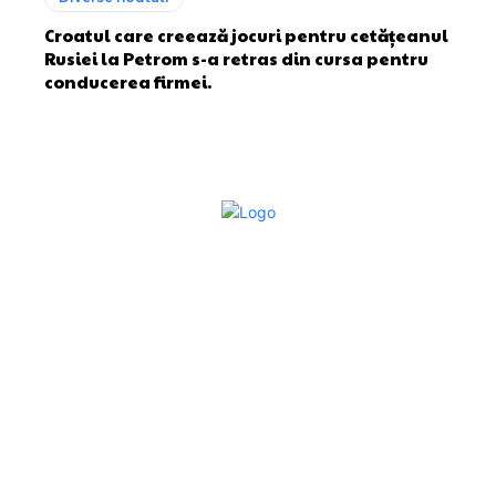
Croatul care creează jocuri pentru cetățeanul
Rusiei la Petrom s-a retras din cursa pentru
conducerea firmei.
Bun venit la Sroscas.ro
Sroscas.ro un site de știri / blog de noutăți, dedicat
diseminării de informații și actualități. Acesta oferă articole,
reportaje și analize pe teme diverse, de la evenimente
curente la subiecte specifice de interes. Este un spațiu
digital pentru informare și educație. Contactati-ne oricand
la adresa: contact@sroscas.ro