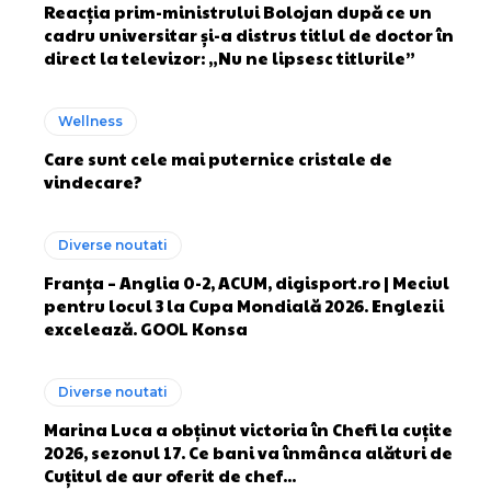
Reacția prim-ministrului Bolojan după ce un
cadru universitar și-a distrus titlul de doctor în
direct la televizor: „Nu ne lipsesc titlurile”
Wellness
Care sunt cele mai puternice cristale de
vindecare?
Diverse noutati
Franța – Anglia 0-2, ACUM, digisport.ro | Meciul
pentru locul 3 la Cupa Mondială 2026. Englezii
excelează. GOOL Konsa
Diverse noutati
Marina Luca a obținut victoria în Chefi la cuțite
2026, sezonul 17. Ce bani va înmânca alături de
Cuțitul de aur oferit de chef...