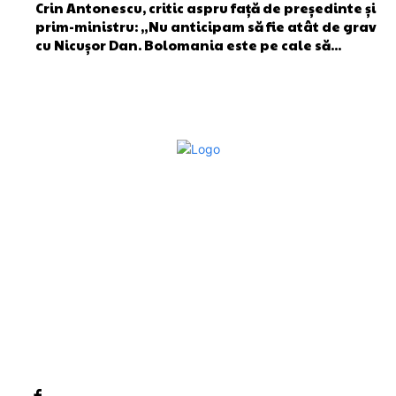
Crin Antonescu, critic aspru față de președinte și
prim-ministru: „Nu anticipam să fie atât de grav
cu Nicușor Dan. Bolomania este pe cale să...
Bun venit la Sroscas.ro
Sroscas.ro un site de știri / blog de noutăți, dedicat
diseminării de informații și actualități. Acesta oferă articole,
reportaje și analize pe teme diverse, de la evenimente
curente la subiecte specifice de interes. Este un spațiu
digital pentru informare și educație. Contactati-ne oricand
la adresa: contact@sroscas.ro