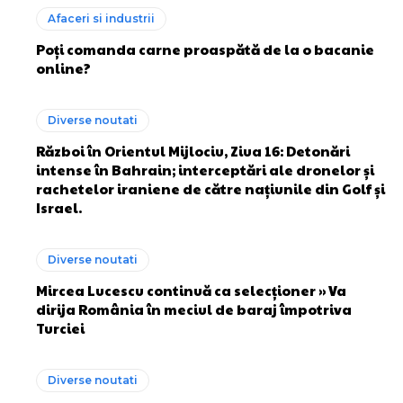
Afaceri si industrii
Poți comanda carne proaspătă de la o bacanie
online?
Diverse noutati
Război în Orientul Mijlociu, Ziua 16: Detonări
intense în Bahrain; interceptări ale dronelor și
rachetelor iraniene de către națiunile din Golf și
Israel.
Diverse noutati
Mircea Lucescu continuă ca selecționer » Va
dirija România în meciul de baraj împotriva
Turciei
Diverse noutati