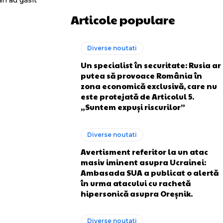
ri au găsit
Articole populare
Diverse noutati
Un specialist în securitate: Rusia ar
putea să provoace România în
zona economică exclusivă, care nu
este protejată de Articolul 5.
„Suntem expuși riscurilor”
Diverse noutati
Avertisment referitor la un atac
masiv iminent asupra Ucrainei:
Ambasada SUA a publicat o alertă
în urma atacului cu rachetă
hipersonică asupra Oreșnik.
Diverse noutati