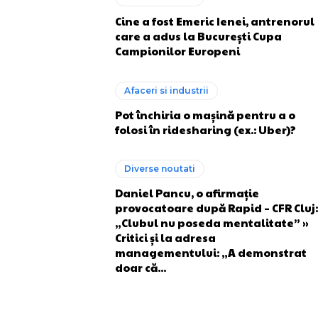
Cine a fost Emeric Ienei, antrenorul
care a adus la București Cupa
Campionilor Europeni
Afaceri si industrii
Pot închiria o mașină pentru a o
folosi în ridesharing (ex.: Uber)?
Diverse noutati
Daniel Pancu, o afirmație
provocatoare după Rapid – CFR Cluj:
„Clubul nu poseda mentalitate” »
Critici și la adresa
managementului: „A demonstrat
doar că...