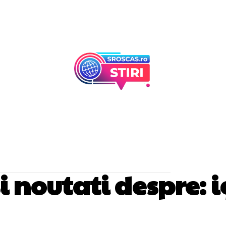
Afaceri Si Industr
Home & Deco
 si noutati despre:
i