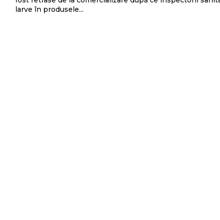
fost retrase de la comercializare după ce inspectorii sanita
larve în produsele...