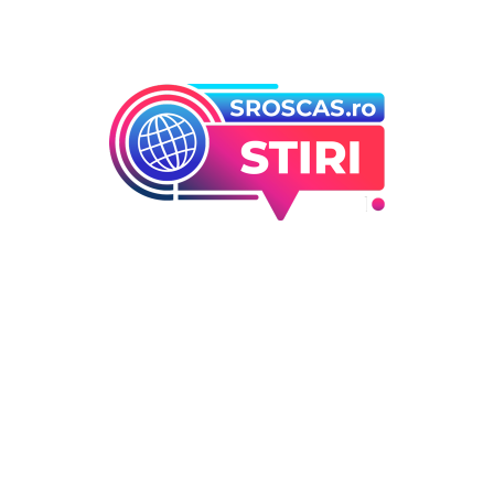
orii
Ultimele articole
Folha, a ieșit de la CFR Cluj d
 industrii
înfrângerea cu Tromso! ”Îi
i Entertainment
concediez pe toți!”. DOUĂ nu
outati
cursă” pentru poziția de ant
Deco
DIVERSE NOUTATI
6 august 2026
 / Hobby
Consumul energetic al român