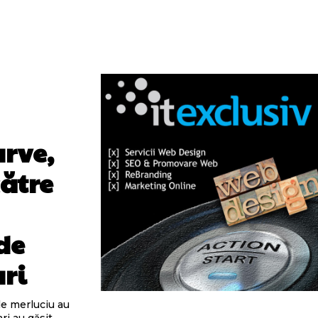
arve,
către
de
ari
de merluciu au