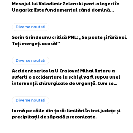
Mesajul lui Volodimir Zelenski post-alegeri în
Ungaria: Este fundamental când domină…
Diverse noutati
Sorin Grindeanu critică PNL: „Se poate și fără voi.
Toți mergeți acasă!”
Diverse noutati
Accident serios la U Craiova! Mihai Rotaru a
suferit o accidentare la schi și va fi supus unei
intervenții chirurgicale de urgență. Cum se...
Diverse noutati
Iarnă pe căile din țară: limitări în trei județe și
precipitații de zăpadă preconizate.