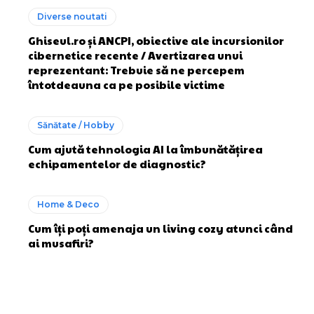
Diverse noutati
Ghiseul.ro și ANCPI, obiective ale incursionilor
cibernetice recente / Avertizarea unui
reprezentant: Trebuie să ne percepem
întotdeauna ca pe posibile victime
Sănătate / Hobby
Cum ajută tehnologia AI la îmbunătățirea
echipamentelor de diagnostic?
Home & Deco
Cum îți poți amenaja un living cozy atunci când
ai musafiri?