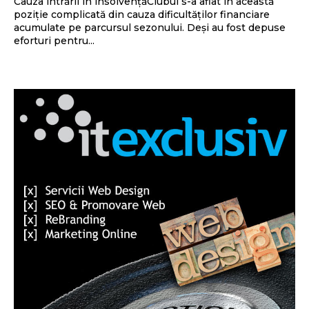
Cauza intrării în insolvențăClubul s-a aflat în această
poziție complicată din cauza dificultăților financiare
acumulate pe parcursul sezonului. Deși au fost depuse
eforturi pentru...