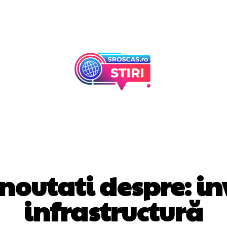
Afaceri Si Industr
Home & Deco
i noutati despre:
in
infrastructură