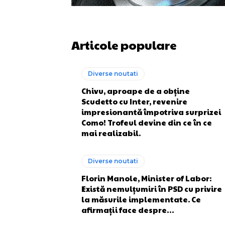
Articole populare
Diverse noutati
Chivu, aproape de a obține
Scudetto cu Inter, revenire
impresionantă împotriva surprizei
Como! Trofeul devine din ce în ce
mai realizabil.
Diverse noutati
Florin Manole, Minister of Labor:
Există nemulțumiri în PSD cu privire
la măsurile implementate. Ce
afirmații face despre…