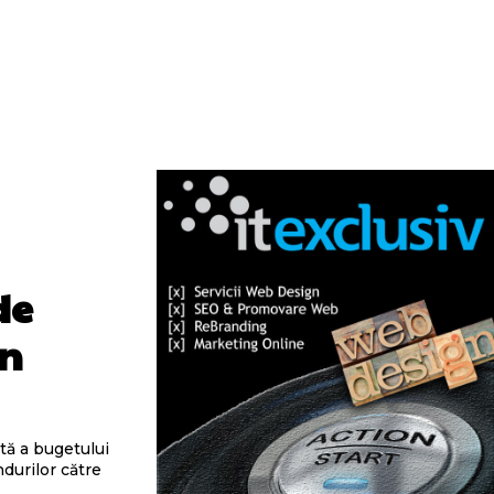
de
in
ntă a bugetului
durilor către