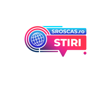
orii
Ultimele articole
Folha, a ieșit de la CFR Cluj d
 industrii
înfrângerea cu Tromso! ”Îi
i Entertainment
concediez pe toți!”. DOUĂ nu
outati
cursă” pentru poziția de ant
Deco
DIVERSE NOUTATI
6 august 2026