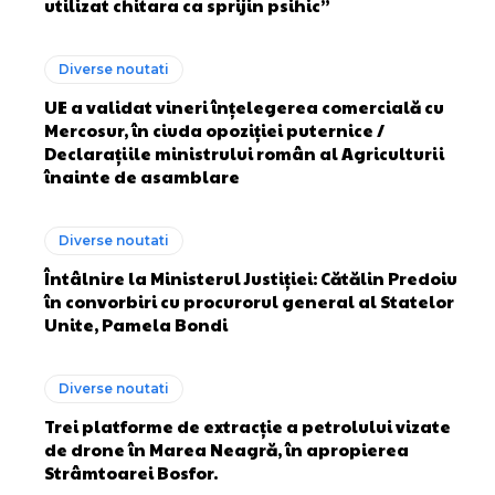
utilizat chitara ca sprijin psihic”
Diverse noutati
UE a validat vineri înțelegerea comercială cu
Mercosur, în ciuda opoziției puternice /
Declarațiile ministrului român al Agriculturii
înainte de asamblare
Diverse noutati
Întâlnire la Ministerul Justiției: Cătălin Predoiu
în convorbiri cu procurorul general al Statelor
Unite, Pamela Bondi
Diverse noutati
Trei platforme de extracție a petrolului vizate
de drone în Marea Neagră, în apropierea
Strâmtoarei Bosfor.