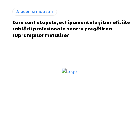
Afaceri si industrii
Care sunt etapele, echipamentele și beneficiile
sablării profesionale pentru pregătirea
suprafețelor metalice?
Bun venit la Sroscas.ro
Sroscas.ro un site de știri / blog de noutăți, dedicat
diseminării de informații și actualități. Acesta oferă articole,
reportaje și analize pe teme diverse, de la evenimente
curente la subiecte specifice de interes. Este un spațiu
digital pentru informare și educație. Contactati-ne oricand