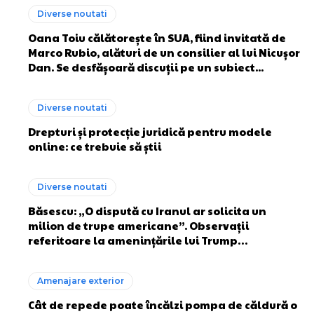
Diverse noutati
Oana Toiu călătorește în SUA, fiind invitată de
Marco Rubio, alături de un consilier al lui Nicușor
Dan. Se desfășoară discuții pe un subiect...
Diverse noutati
Drepturi și protecție juridică pentru modele
online: ce trebuie să știi
Diverse noutati
Băsescu: „O dispută cu Iranul ar solicita un
milion de trupe americane”. Observații
referitoare la amenințările lui Trump…
Amenajare exterior
Cât de repede poate încălzi pompa de căldură o