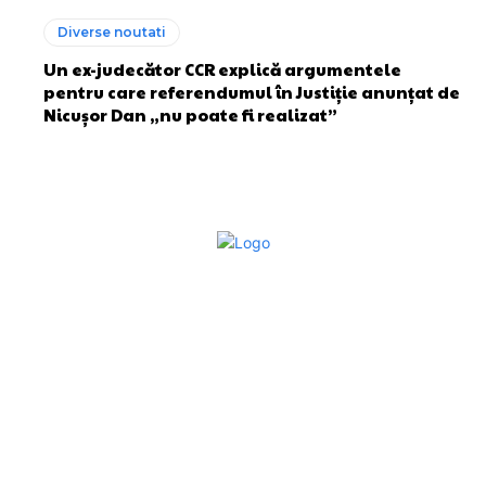
Diverse noutati
Un ex-judecător CCR explică argumentele
pentru care referendumul în Justiție anunțat de
Nicușor Dan „nu poate fi realizat”
Bun venit la Sroscas.ro
Sroscas.ro un site de știri / blog de noutăți, dedicat
diseminării de informații și actualități. Acesta oferă articole,
reportaje și analize pe teme diverse, de la evenimente
curente la subiecte specifice de interes. Este un spațiu
digital pentru informare și educație. Contactati-ne oricand
la adresa: contact@sroscas.ro