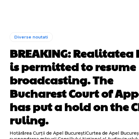
Diverse noutati
BREAKING: Realitatea 
is permitted to resume
broadcasting. The
Bucharest Court of App
has put a hold on the 
ruling.
Hotărârea Curții de Apel BucureștiCurtea de Apel Bucureșt