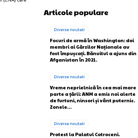
i (CNA) care
Articole populare
Diverse noutati
Focuri de armă în Washington: doi
membri ai Gărzilor Naționale au
fost împușcați. Bănuitul a ajuns din
Afganistan în 2021.
Diverse noutati
Vreme neprielnică în cea mai mare
parte a țării: ANM a emis noi alerte
de furtuni, ninsori și vânt puternic.
Zonele…
Diverse noutati
Protest la Palatul Cotroceni.