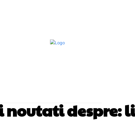
Afaceri Si Industrii
Home & Deco
S
si noutati despre:
l