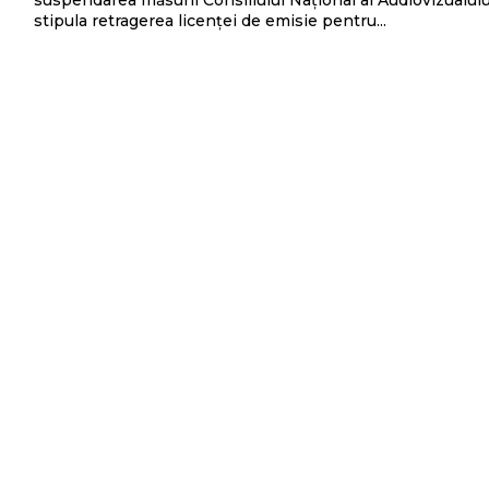
suspendarea măsurii Consiliului Național al Audiovizualulu
stipula retragerea licenței de emisie pentru...