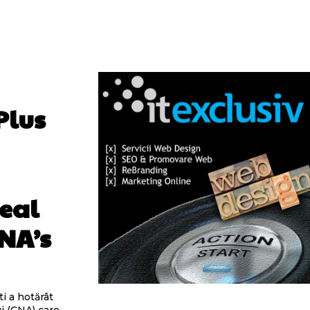
Plus
eal
CNA’s
i a hotărât