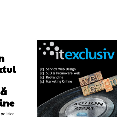
n
xtul
să
ine
 politice