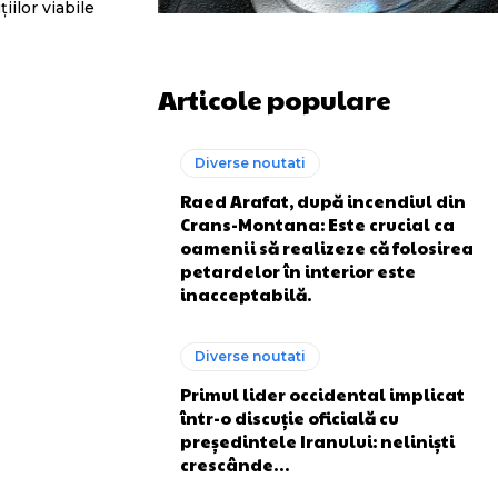
iilor viabile
Articole populare
Diverse noutati
Raed Arafat, după incendiul din
Crans-Montana: Este crucial ca
oamenii să realizeze că folosirea
petardelor în interior este
inacceptabilă.
Diverse noutati
Primul lider occidental implicat
într-o discuție oficială cu
președintele Iranului: neliniști
crescânde…