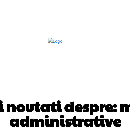
Afaceri Si Industrii
Home & Deco
S
si noutati despre:
m
administrative