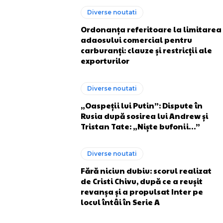
Diverse noutati
Ordonanța referitoare la limitarea
adaosului comercial pentru
carburanți: clauze și restricții ale
exporturilor
Diverse noutati
„Oaspeții lui Putin”: Dispute în
Rusia după sosirea lui Andrew și
Tristan Tate: „Niște bufonii…”
Diverse noutati
Fără niciun dubiu: scorul realizat
de Cristi Chivu, după ce a reușit
revanșa și a propulsat Inter pe
locul întâi în Serie A