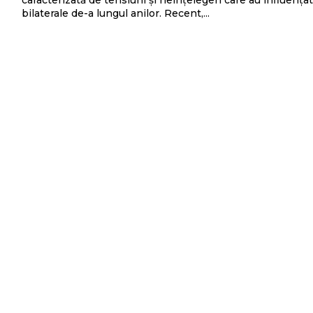
caracterizată de tensiuni și neînțelegeri care au influențat
bilaterale de-a lungul anilor. Recent,...