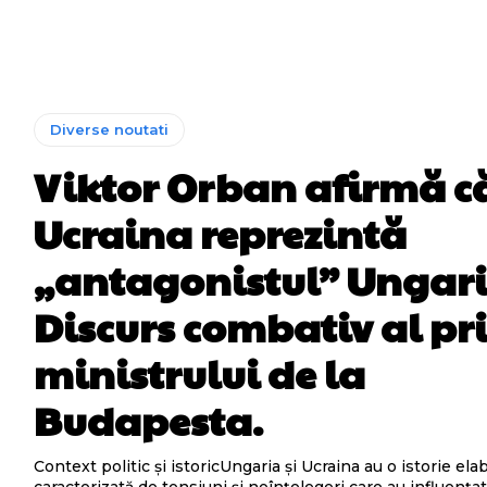
Diverse noutati
Viktor Orban afirmă c
Ucraina reprezintă
„antagonistul” Ungari
Discurs combativ al pr
ministrului de la
Budapesta.
Context politic și istoricUngaria și Ucraina au o istorie ela