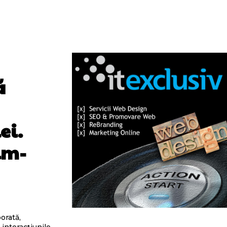
ă
ei.
im-
borată,