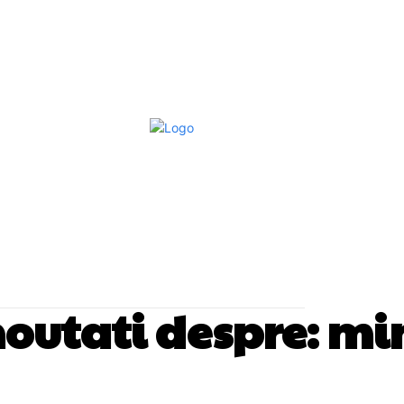
Afaceri Si Industrii
Home & Deco
S
 noutati despre:
min