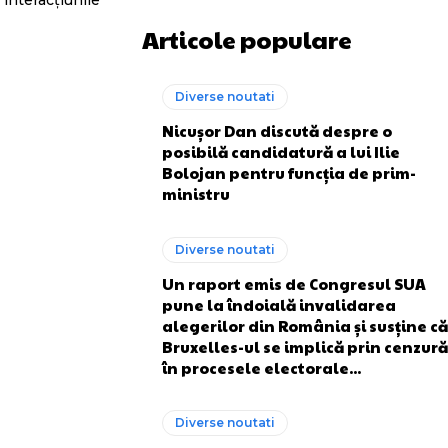
 interacțiunile
Articole populare
Diverse noutati
Nicușor Dan discută despre o
posibilă candidatură a lui Ilie
Bolojan pentru funcția de prim-
ministru
Diverse noutati
Un raport emis de Congresul SUA
pune la îndoială invalidarea
alegerilor din România și susține că
Bruxelles-ul se implică prin cenzură
în procesele electorale...
Diverse noutati