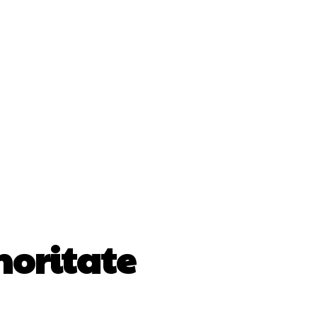
Cultura Si Entertainment
Diverse Noutati
ănătate / Hobby
Tech
oritate