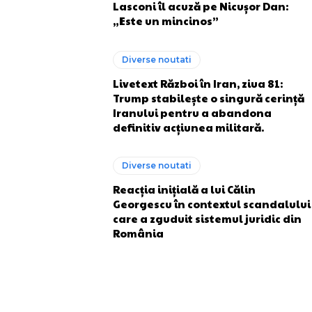
Lasconi îl acuză pe Nicușor Dan:
„Este un mincinos”
Diverse noutati
Livetext Război în Iran, ziua 81:
Trump stabilește o singură cerință
Iranului pentru a abandona
definitiv acțiunea militară.
Diverse noutati
Reacția inițială a lui Călin
Georgescu în contextul scandalului
care a zguduit sistemul juridic din
România