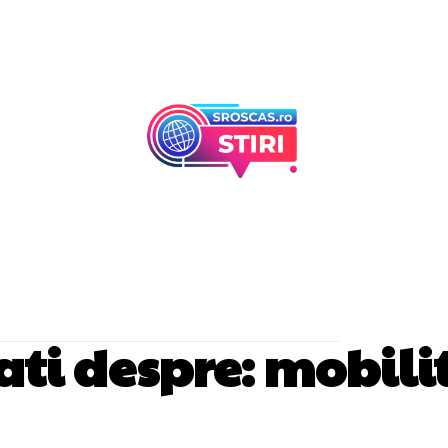
Afaceri Si Industr
Home & Deco
tati despre:
mobili