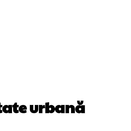
ii
Cultura Si Entertainment
Diverse Noutati
Sănătate / Hobby
Tech
tate urbană