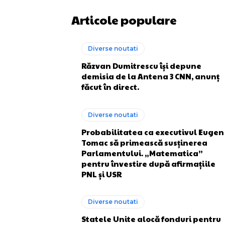
Articole populare
Diverse noutati
Răzvan Dumitrescu își depune
demisia de la Antena 3 CNN, anunț
făcut în direct.
Diverse noutati
Probabilitatea ca executivul Eugen
Tomac să primească susținerea
Parlamentului. „Matematica”
pentru învestire după afirmațiile
PNL și USR
Diverse noutati
Statele Unite alocă fonduri pentru