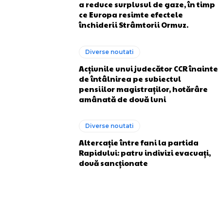
a reduce surplusul de gaze, în timp
ce Europa resimte efectele
închiderii Strâmtorii Ormuz.
Diverse noutati
Acțiunile unui judecător CCR înainte
de întâlnirea pe subiectul
pensiilor magistraților, hotărâre
amânată de două luni
Diverse noutati
Altercație între fani la partida
Rapidului: patru indivizi evacuați,
două sancționate