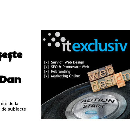
șește
 Dan
irii de la
e de subiecte