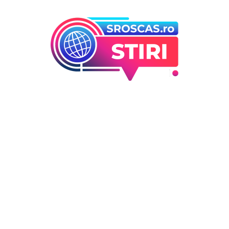
orii
Ultimele articole
Marian Voinea, om de afacer
 industrii
arestat în legătură cu cazul 
i Entertainment
din sectorul armamentului,
outati
legături cu ‘Ndrangheta.
Deco
DIVERSE NOUTATI
6 august 2026
 / Hobby
Infiltrare neobișnuită în Euro
dronă rusească dotată cu
explozibil Semtex a intrat pe