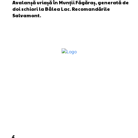
Avalanșă uriașă în Munții Făgăraș, generată de
doi schiori la Bâlea Lac. Recomandările
Salvamont.
Bun venit la Sroscas.ro
Sroscas.ro un site de știri / blog de noutăți, dedicat
diseminării de informații și actualități. Acesta oferă articole,
reportaje și analize pe teme diverse, de la evenimente
curente la subiecte specifice de interes. Este un spațiu
digital pentru informare și educație. Contactati-ne oricand
la adresa: contact@sroscas.ro