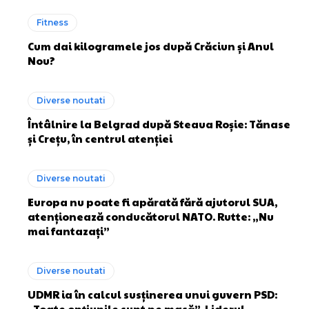
Fitness
Cum dai kilogramele jos după Crăciun și Anul
Nou?
Diverse noutati
Întâlnire la Belgrad după Steaua Roșie: Tănase
și Crețu, în centrul atenției
Diverse noutati
Europa nu poate fi apărată fără ajutorul SUA,
atenționează conducătorul NATO. Rutte: „Nu
mai fantazați”
Diverse noutati
UDMR ia în calcul susținerea unui guvern PSD:
„Toate opțiunile sunt pe masă”. Liderul