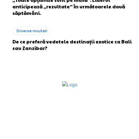
anticipează „rezultate” în următoarele două
săptămâni.
Diverse noutati
De ce preferă vedetele destinații exotice ca Bali
sau Zanzibar?
Bun venit la Sroscas.ro
Sroscas.ro un site de știri / blog de noutăți, dedicat
diseminării de informații și actualități. Acesta oferă articole,
reportaje și analize pe teme diverse, de la evenimente