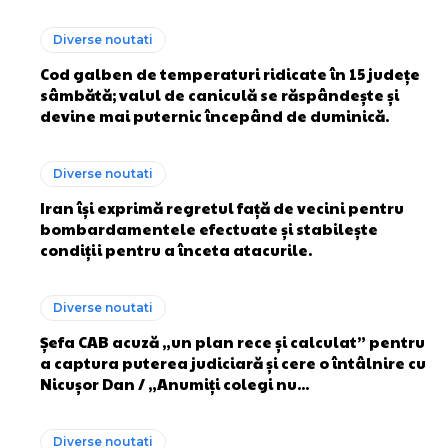
Diverse noutati
Cod galben de temperaturi ridicate în 15 județe
sâmbătă; valul de caniculă se răspândește și
devine mai puternic începând de duminică.
Diverse noutati
Iran își exprimă regretul față de vecini pentru
bombardamentele efectuate și stabilește
condiții pentru a înceta atacurile.
Diverse noutati
Șefa CAB acuză „un plan rece și calculat” pentru
a captura puterea judiciară și cere o întâlnire cu
Nicușor Dan / „Anumiți colegi nu...
Diverse noutati