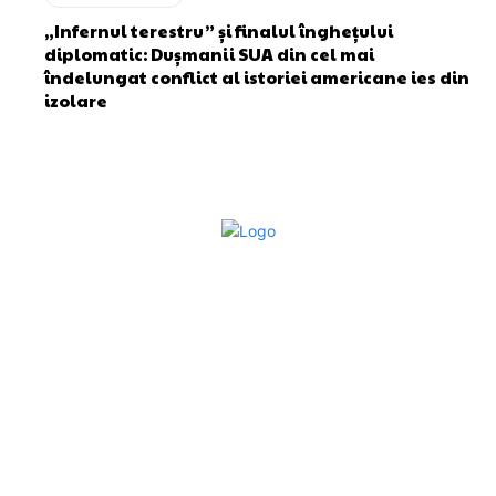
„Infernul terestru” și finalul înghețului
diplomatic: Dușmanii SUA din cel mai
îndelungat conflict al istoriei americane ies din
izolare
Bun venit la Sroscas.ro
Sroscas.ro un site de știri / blog de noutăți, dedicat
diseminării de informații și actualități. Acesta oferă articole,
reportaje și analize pe teme diverse, de la evenimente
curente la subiecte specifice de interes. Este un spațiu
digital pentru informare și educație. Contactati-ne oricand
la adresa: contact@sroscas.ro