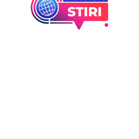
orii
Ultimele articole
Marian Voinea, om de afacer
 industrii
arestat în legătură cu cazul 
i Entertainment
din sectorul armamentului,
outati
legături cu ‘Ndrangheta.
Deco
DIVERSE NOUTATI
6 august 2026
 / Hobby
Infiltrare neobișnuită în Euro
dronă rusească dotată cu
explozibil Semtex a intrat pe
aeroportul din Leipzig, Germ
DIVERSE NOUTATI
5 august 2026