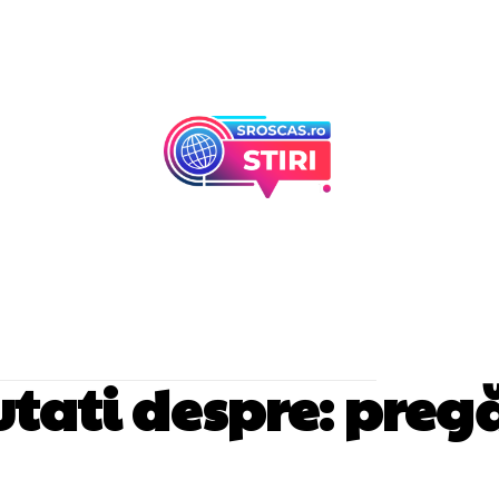
Afaceri Si Industr
Home & Deco
outati despre:
pregă