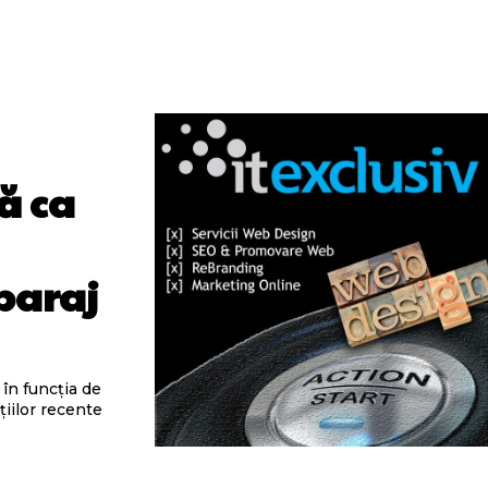
ă ca
baraj
în funcția de
țiilor recente