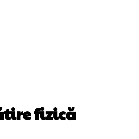
ii
Cultura Si Entertainment
Diverse Noutati
Sănătate / Hobby
Tech
tire fizică