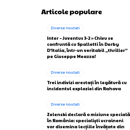
Articole populare
Diverse noutati
Inter – Juventus 3-2 » Chivu se
confruntă cu Spalletti în Derby
D’Italia, într-un veritabil „thriller”
pe Giuseppe Meazza!
Diverse noutati
Trei indivizi arestați în legătură cu
incidentul exploziei din Rahova
Diverse noutati
Zelenski declară o misiune specială
în România: specialiști ucraineni
vor disemina lecțiile învățate din