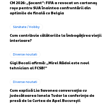
CM 2026: „Șocant”: FIFA a revocat un cartonaș
roșu pentru SUA înaintea confruntării din
optimile de finală cu Belgia
Sănătate / Hobby
Cum contribuie călătoriile la îmbogățirea vieții
interioare?
Diverse noutati
Gigi Becali afirmă: „Mirel Rădoi este noul
tehnician al FCSB!”
Diverse noutati
Cum explică Lia Savonea conversația cu
judecătoarea Ionela Tudor la conferința de
presă de la Curtea de Apel București