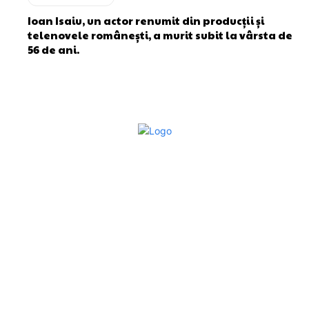
Ioan Isaiu, un actor renumit din producții și
telenovele românești, a murit subit la vârsta de
56 de ani.
Bun venit la Sroscas.ro
Sroscas.ro un site de știri / blog de noutăți, dedicat
diseminării de informații și actualități. Acesta oferă articole,
reportaje și analize pe teme diverse, de la evenimente
curente la subiecte specifice de interes. Este un spațiu
digital pentru informare și educație. Contactati-ne oricand
la adresa: contact@sroscas.ro