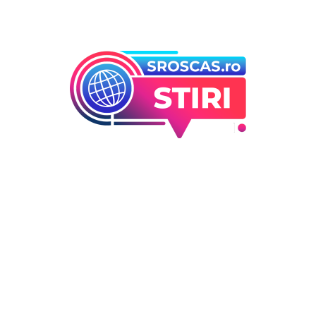
Bun venit la Sroscas.ro
Sroscas.ro un site de știri / blog de noutăți, dedicat
diseminării de informații și actualități. Acesta oferă articole,
reportaje și analize pe teme diverse, de la evenimente
curente la subiecte specifice de interes. Este un spațiu
digital pentru informare și educație. Contactati-ne oricand
la adresa: contact@sroscas.ro