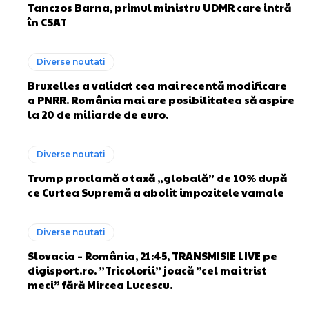
Tanczos Barna, primul ministru UDMR care intră
în CSAT
Diverse noutati
Bruxelles a validat cea mai recentă modificare
a PNRR. România mai are posibilitatea să aspire
la 20 de miliarde de euro.
Diverse noutati
Trump proclamă o taxă „globală” de 10% după
ce Curtea Supremă a abolit impozitele vamale
Diverse noutati
Slovacia – România, 21:45, TRANSMISIE LIVE pe
digisport.ro. ”Tricolorii” joacă ”cel mai trist
meci” fără Mircea Lucescu.