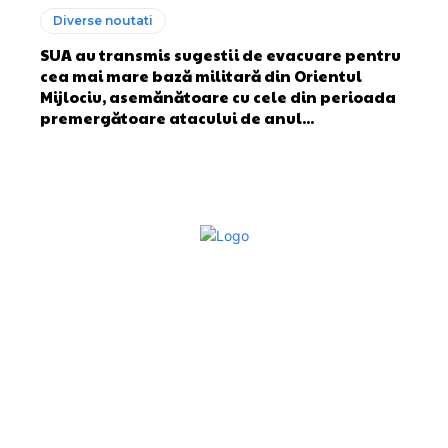
Diverse noutati
SUA au transmis sugestii de evacuare pentru
cea mai mare bază militară din Orientul
Mijlociu, asemănătoare cu cele din perioada
premergătoare atacului de anul...
Bun venit la Sroscas.ro
Sroscas.ro un site de știri / blog de noutăți, dedicat
diseminării de informații și actualități. Acesta oferă articole,
reportaje și analize pe teme diverse, de la evenimente
curente la subiecte specifice de interes. Este un spațiu
digital pentru informare și educație. Contactati-ne oricand