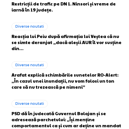
Restricții de trafic pe DN 1. Ninsori și vreme de
iarnă în 19 județe.
Diverse noutati
Reacția lui Peiu după afirmația lui Veștea că nu
se simte deranjat „dacă aleșii AUR îl vor susține
din…
Diverse noutati
Arafat explică schimbările sunetelor RO-Alert:
„În cazul unei inundații, nu vom folosi un ton
care să nu trezească pe nimeni”
Diverse noutati
PSD dă în judecată Guvernul Bolojan și se
adresează parchetului: „Își menține
comportamentul ca și cum ar deține un mandat