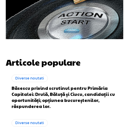
Articole populare
Diverse noutati
Băsescu privind scrutinul pentru Primăria
Capitalei: Drulă, Băluţă și Ciucu, candidații cu
oportunități; opțiunea bucureștenilor,
răspunderea lor.
Diverse noutati