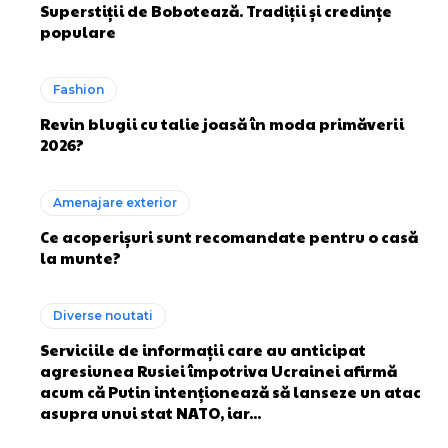
Superstiții de Bobotează. Tradiții și credințe
populare
Fashion
Revin blugii cu talie joasă în moda primăverii
2026?
Amenajare exterior
Ce acoperișuri sunt recomandate pentru o casă
la munte?
Diverse noutati
Serviciile de informații care au anticipat
agresiunea Rusiei împotriva Ucrainei afirmă
acum că Putin intenționează să lanseze un atac
asupra unui stat NATO, iar...