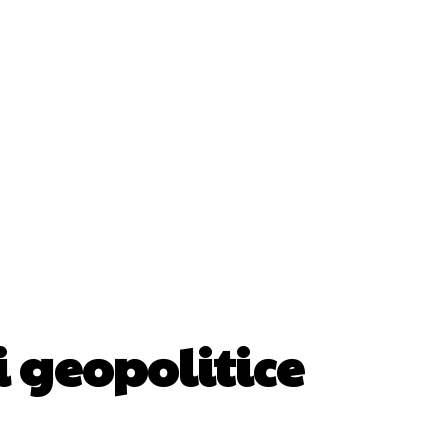
ii
Cultura Si Entertainment
Diverse Noutati
Sănătate / Hobby
Tech
i geopolitice