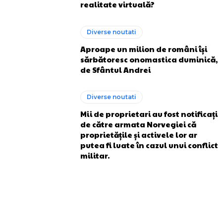
realitate virtuală?
Diverse noutati
Aproape un milion de români își
sărbătoresc onomastica duminică,
de Sfântul Andrei
Diverse noutati
Mii de proprietari au fost notificați
de către armata Norvegiei că
proprietățile și activele lor ar
putea fi luate în cazul unui conflict
militar.