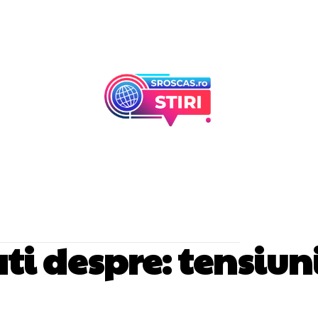
Afaceri Si Industr
Home & Deco
ati despre:
tensiun