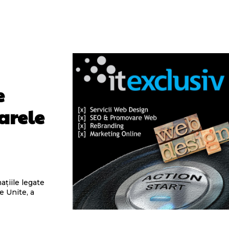
e
arele
ațiile legate
e Unite, a