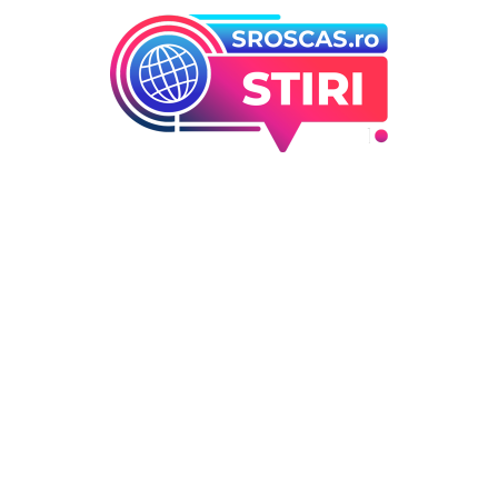
orii
Ultimele articole
Folha, a ieșit de la CFR Cluj d
 industrii
înfrângerea cu Tromso! ”Îi
i Entertainment
concediez pe toți!”. DOUĂ nu
outati
cursă” pentru poziția de ant
Deco
DIVERSE NOUTATI
6 august 2026
 / Hobby
Consumul energetic al român
în urma apelurilor lui Ilie Bo
la prudență: Informațiile
Transelectrica