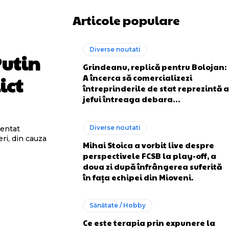
Articole populare
Diverse noutati
Putin
Grindeanu, replică pentru Bolojan:
A încerca să comercializezi
ict
întreprinderile de stat reprezintă a
jefui întreaga debara…
Diverse noutati
zentat
ri, din cauza
Mihai Stoica a vorbit live despre
perspectivele FCSB la play-off, a
doua zi după înfrângerea suferită
în fața echipei din Mioveni.
Sănătate / Hobby
Ce este terapia prin expunere la