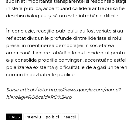
subliniat importanța transparenței și responsabilității
în sfera publică, accentuând că liderii ar trebui să fie
deschiși dialogului și să nu evite întrebările dificile.
În concluzie, reacțiile publicului au fost variate și au
reflectat diviziunile profunde dintre lideriate și rolul
presei în menținerea democrației în societatea
americană. Fiecare tabără a folosit incidentul pentru
a-și consolida propriile convingeri, accentuând astfel
polarizarea existentă și dificultățile de a găsi un teren
comun în dezbaterile publice.
Sursa articol / foto: https://news.google.com/home?
hl=ro&gl=RO&ceid=RO%3Aro
TAGS
interviu
politici
reacții