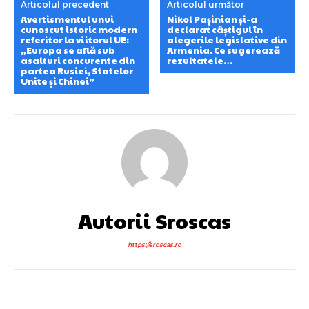
Articolul precedent
Articolul următor
Avertismentul unui
Nikol Pașinian și-a
cunoscut istoric modern
declarat câștigul în
referitor la viitorul UE:
alegerile legislative din
„Europa se află sub
Armenia. Ce sugerează
asalturi concurente din
rezultatele…
partea Rusiei, Statelor
Unite și Chinei”
Autorii Sroscas
https://sroscas.ro