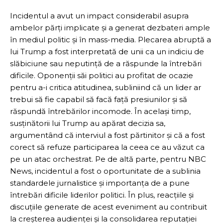
Incidentul a avut un impact considerabil asupra
ambelor părți implicate și a generat dezbateri ample
în mediul politic și în mass-media. Plecarea abruptă a
lui Trump a fost interpretată de unii ca un indiciu de
slăbiciune sau neputință de a răspunde la întrebări
dificile. Oponenții săi politici au profitat de ocazie
pentru a-i critica atitudinea, subliniind că un lider ar
trebui să fie capabil să facă față presiunilor și să
răspundă întrebărilor incomode. În același timp,
susținătorii lui Trump au apărat decizia sa,
argumentând că interviul a fost părtinitor și că a fost
corect să refuze participarea la ceea ce au văzut ca
pe un atac orchestrat. Pe de altă parte, pentru NBC
News, incidentul a fost o oportunitate de a sublinia
standardele jurnalistice și importanța de a pune
întrebări dificile liderilor politici. În plus, reacțiile și
discuțiile generate de acest eveniment au contribuit
la creșterea audienței și la consolidarea reputației