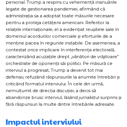
personal. Trump a respins cu vehemență insinuările
legate de gestionarea pandemiei, afirmând că
administrația sa a adoptat toate măsurile necesare
pentru a proteja cetățenii americani. Referitor la
relațiile internaționale, el a evidențiat reușitele sale în
domeniul acordurilor comerciale și eforturile de a
menține pacea în regiunile instabile. De asemenea, a
contestat orice implicare în interferența electorală,
caracterizând acuzațiile drept „vânători de vrăjitoare”
orchestrate de oponenții săi politici. Pe măsură ce
interviul a progresat, Trump a devenit tot mai
defensiv, refuzând răspunsurile la anumite întrebări și
criticând formatul interviului. În cele din urmă,
nemulțumit de direcția discuției, a decis să
abandonze brusc interviul, lăsând jurnalistul surprins și
fără răspunsuri la multe dintre întrebările adresate.
Impactul interviului