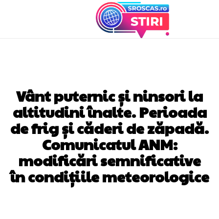
DIVERSE NOUTATI
Vânt puternic și ninsori la
altitudini înalte. Perioada
de frig și căderi de zăpadă.
Comunicatul ANM:
modificări semnificative
în condițiile meteorologice
Facebook
Twitter
Pinterest