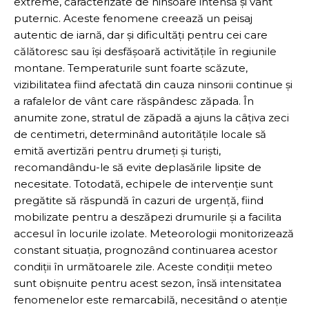
extreme, caracterizate de ninsoare intensă și vânt
puternic. Aceste fenomene creează un peisaj
autentic de iarnă, dar și dificultăți pentru cei care
călătoresc sau își desfășoară activitățile în regiunile
montane. Temperaturile sunt foarte scăzute,
vizibilitatea fiind afectată din cauza ninsorii continue și
a rafalelor de vânt care răspândesc zăpada. În
anumite zone, stratul de zăpadă a ajuns la câțiva zeci
de centimetri, determinând autoritățile locale să
emită avertizări pentru drumeți și turiști,
recomandându-le să evite deplasările lipsite de
necesitate. Totodată, echipele de intervenție sunt
pregătite să răspundă în cazuri de urgență, fiind
mobilizate pentru a deszăpezi drumurile și a facilita
accesul în locurile izolate. Meteorologii monitorizează
constant situația, prognozând continuarea acestor
condiții în următoarele zile. Aceste condiții meteo
sunt obișnuite pentru acest sezon, însă intensitatea
fenomenelor este remarcabilă, necesitând o atenție