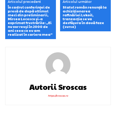
Articolul precedent
Articolul următor
În cadrul conferinței de
Statul român renunță la
presă de după ultimul
achiziționarea
meci din preliminarii,
rafinăriei Lukoil,
Mircea Lucescu și-a
tranzacția se va
exprimat frustrările: „Ei
desfășura în două faze
nu vor reuși în 2000 de
(surse)
ani ceea ce eu am
realizat în cariera mea”
Autorii Sroscas
https://sroscas.ro