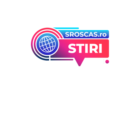
Bun venit la Sroscas.ro
Sroscas.ro un site de știri / blog de noutăți, dedicat
diseminării de informații și actualități. Acesta oferă articole,
reportaje și analize pe teme diverse, de la evenimente
curente la subiecte specifice de interes. Este un spațiu
digital pentru informare și educație. Contactati-ne oricand
la adresa: contact@sroscas.ro