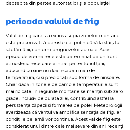
deosebită din partea autorităților și a populației.
perioada valului de frig
Valul de frig care s-a extins asupra zonelor montane
este preconizat să persiste cel puțin până la sfârșitul
săptămânii, conform prognozelor actuale. Acest
episod de vreme rece este determinat de un front
atmosferic rece care a intrat pe teritoriul țării,
aducând cu sine nu doar scăderi mari de
temperatură, ci și precipitații sub formă de ninsoare.
Chiar dacă în zonele de câmpie temperaturile sunt
mai ridicate, în regiunile montane se mențin sub zero
grade, inclusiv pe durata zilei, contribuind astfel la
persistența zăpezii și formarea de polei. Meteorologii
avertizează că vântul va amplifica senzația de frig, iar
condițiile de iarnă vor continua. Acest val de frig este
considerat unul dintre cele mai severe din anii recenți