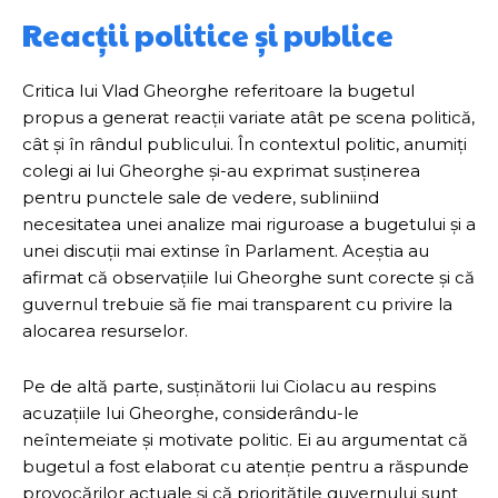
Reacții politice și publice
Critica lui Vlad Gheorghe referitoare la bugetul
propus a generat reacții variate atât pe scena politică,
cât și în rândul publicului. În contextul politic, anumiți
colegi ai lui Gheorghe și-au exprimat susținerea
pentru punctele sale de vedere, subliniind
necesitatea unei analize mai riguroase a bugetului și a
unei discuții mai extinse în Parlament. Aceștia au
afirmat că observațiile lui Gheorghe sunt corecte și că
guvernul trebuie să fie mai transparent cu privire la
alocarea resurselor.
Pe de altă parte, susținătorii lui Ciolacu au respins
acuzațiile lui Gheorghe, considerându-le
neîntemeiate și motivate politic. Ei au argumentat că
bugetul a fost elaborat cu atenție pentru a răspunde
provocărilor actuale și că prioritățile guvernului sunt