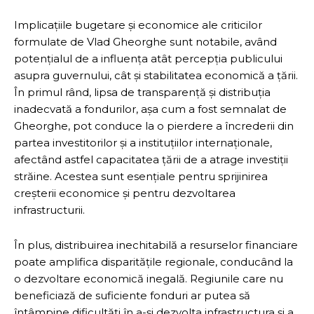
Implicațiile bugetare și economice ale criticilor
formulate de Vlad Gheorghe sunt notabile, având
potențialul de a influența atât percepția publicului
asupra guvernului, cât și stabilitatea economică a țării.
În primul rând, lipsa de transparență și distribuția
inadecvată a fondurilor, așa cum a fost semnalat de
Gheorghe, pot conduce la o pierdere a încrederii din
partea investitorilor și a instituțiilor internaționale,
afectând astfel capacitatea țării de a atrage investiții
străine. Acestea sunt esențiale pentru sprijinirea
creșterii economice și pentru dezvoltarea
infrastructurii.
În plus, distribuirea inechitabilă a resurselor financiare
poate amplifica disparitățile regionale, conducând la
o dezvoltare economică inegală. Regiunile care nu
beneficiază de suficiente fonduri ar putea să
întâmpine dificultăți în a-și dezvolta infrastructura și a