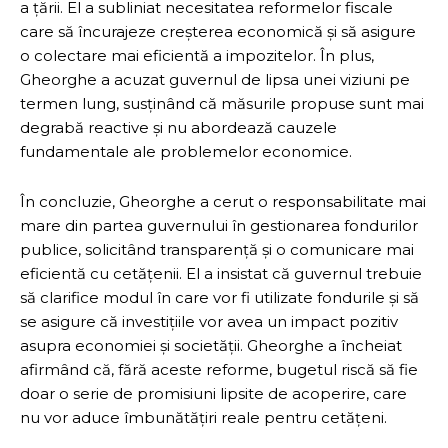
a țării. El a subliniat necesitatea reformelor fiscale
care să încurajeze creșterea economică și să asigure
o colectare mai eficientă a impozitelor. În plus,
Gheorghe a acuzat guvernul de lipsa unei viziuni pe
termen lung, susținând că măsurile propuse sunt mai
degrabă reactive și nu abordează cauzele
fundamentale ale problemelor economice.
În concluzie, Gheorghe a cerut o responsabilitate mai
mare din partea guvernului în gestionarea fondurilor
publice, solicitând transparență și o comunicare mai
eficientă cu cetățenii. El a insistat că guvernul trebuie
să clarifice modul în care vor fi utilizate fondurile și să
se asigure că investițiile vor avea un impact pozitiv
asupra economiei și societății. Gheorghe a încheiat
afirmând că, fără aceste reforme, bugetul riscă să fie
doar o serie de promisiuni lipsite de acoperire, care
nu vor aduce îmbunătățiri reale pentru cetățeni.