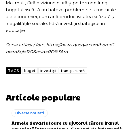
Mai mult, fără o viziune clară și pe termen lung,
bugetul riscă să nu trateze problemele structurale
ale economiei, cum ar fi productivitatea scăzută și
inegalitățile sociale. Fără investiții strategice în
educație
Sursa articol / foto: https://news.google.com/home?
hl=ro&gl=RO&ceid=RO%3Aro
TAGS
buget
investiții
transparență
Articole populare
Diverse noutati
Armele devastatoare cu ajutorul cărora Iranul
amenință întreaga lume. General de informații: