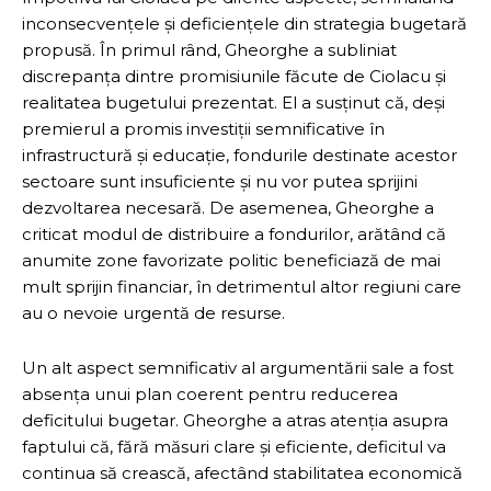
inconsecvențele și deficiențele din strategia bugetară
propusă. În primul rând, Gheorghe a subliniat
discrepanța dintre promisiunile făcute de Ciolacu și
realitatea bugetului prezentat. El a susținut că, deși
premierul a promis investiții semnificative în
infrastructură și educație, fondurile destinate acestor
sectoare sunt insuficiente și nu vor putea sprijini
dezvoltarea necesară. De asemenea, Gheorghe a
criticat modul de distribuire a fondurilor, arătând că
anumite zone favorizate politic beneficiază de mai
mult sprijin financiar, în detrimentul altor regiuni care
au o nevoie urgentă de resurse.
Un alt aspect semnificativ al argumentării sale a fost
absența unui plan coerent pentru reducerea
deficitului bugetar. Gheorghe a atras atenția asupra
faptului că, fără măsuri clare și eficiente, deficitul va
continua să crească, afectând stabilitatea economică