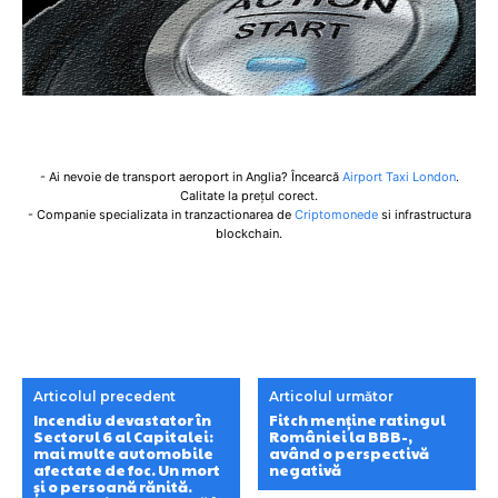
- Ai nevoie de transport aeroport in Anglia? Încearcă
Airport Taxi London
.
Calitate la prețul corect.
- Companie specializata in tranzactionarea de
Criptomonede
si infrastructura
blockchain.
Articolul precedent
Articolul următor
Incendiu devastator în
Fitch menține ratingul
Sectorul 6 al Capitalei:
României la BBB-,
mai multe automobile
având o perspectivă
afectate de foc. Un mort
negativă
și o persoană rănită.