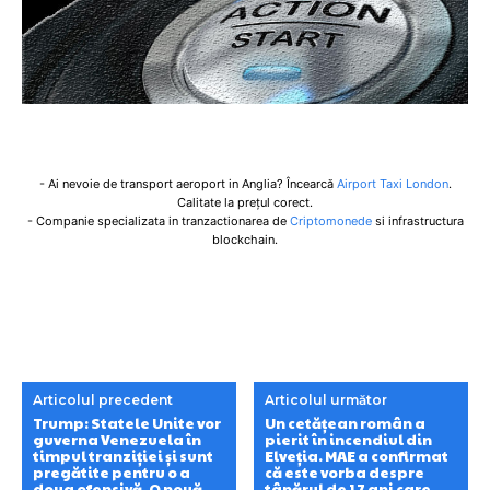
- Ai nevoie de transport aeroport in Anglia? Încearcă
Airport Taxi London
.
Calitate la prețul corect.
- Companie specializata in tranzactionarea de
Criptomonede
si infrastructura
blockchain.
Articolul precedent
Articolul următor
Trump: Statele Unite vor
Un cetățean român a
guverna Venezuela în
pierit în incendiul din
timpul tranziției și sunt
Elveția. MAE a confirmat
pregătite pentru o a
că este vorba despre
doua ofensivă. O nouă
tânărul de 17 ani care