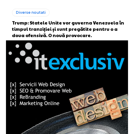
Diverse noutati
Trump: Statele Unite vor guverna Venezuela în
timpul tranziției și sunt pregătite pentru o a
doua ofensivă. O nouă provocare.