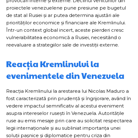
provocări interne și externe. Declinul veniturilor din
proiectele venezuelene pune presiune pe bugetul
de stat al Rusiei și ar putea determina ajustări ale
priorităților economice și financiare ale Kremlinului.
Într-un context global incert, aceste pierderi cresc
vulnerabilitatea economică a Rusiei, necesitând o
reevaluare a strategiilor sale de investiții externe.
Reacția Kremlinului la
evenimentele din Venezuela
Reacția Kremlinului la arestarea lui Nicolas Maduro a
fost caracterizată prin prudență și îngrijorare, având în
vedere impactul semnificativ al acestui eveniment
asupra intereselor rusești în Venezuela. Autoritățile
ruse au emis mesaje prin care au solicitat respectarea
legii internaționale și au subliniat importanța unei
soluții pașnice și diplomatice pentru criza din