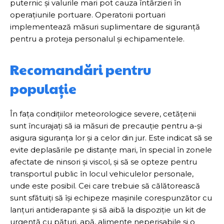
puternic și valurile mari pot cauza întârzieri în
operațiunile portuare. Operatorii portuari
implementează măsuri suplimentare de siguranță
pentru a proteja personalul și echipamentele.
Recomandări pentru
populație
În fața condițiilor meteorologice severe, cetățenii
sunt încurajați să ia măsuri de precauție pentru a-și
asigura siguranța lor și a celor din jur. Este indicat să se
evite deplasările pe distanțe mari, în special în zonele
afectate de ninsori și viscol, și să se opteze pentru
transportul public în locul vehiculelor personale,
unde este posibil. Cei care trebuie să călătorească
sunt sfătuiți să își echipeze mașinile corespunzător cu
lanțuri antiderapante și să aibă la dispoziție un kit de
urgență cu pături, apă, alimente neperisabile și o