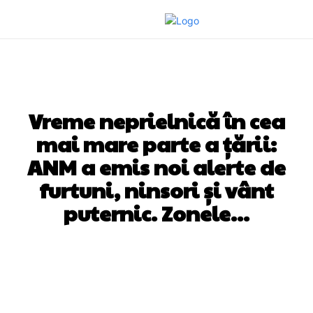
DIVERSE NOUTATI
Vreme neprielnică în cea
mai mare parte a țării:
ANM a emis noi alerte de
furtuni, ninsori și vânt
puternic. Zonele…
Facebook
Twitter
Pinterest