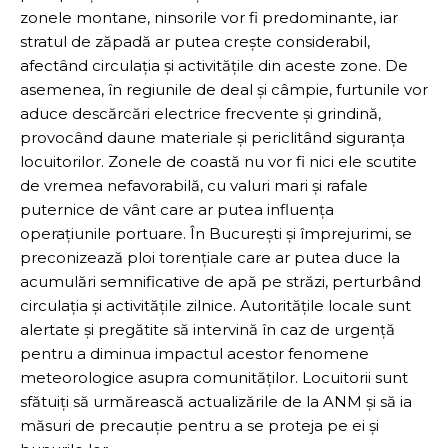
zonele montane, ninsorile vor fi predominante, iar
stratul de zăpadă ar putea crește considerabil,
afectând circulația și activitățile din aceste zone. De
asemenea, în regiunile de deal și câmpie, furtunile vor
aduce descărcări electrice frecvente și grindină,
provocând daune materiale și periclitând siguranța
locuitorilor. Zonele de coastă nu vor fi nici ele scutite
de vremea nefavorabilă, cu valuri mari și rafale
puternice de vânt care ar putea influența
operațiunile portuare. În București și împrejurimi, se
preconizează ploi torențiale care ar putea duce la
acumulări semnificative de apă pe străzi, perturbând
circulația și activitățile zilnice. Autoritățile locale sunt
alertate și pregătite să intervină în caz de urgență
pentru a diminua impactul acestor fenomene
meteorologice asupra comunităților. Locuitorii sunt
sfătuiți să urmărească actualizările de la ANM și să ia
măsuri de precauție pentru a se proteja pe ei și