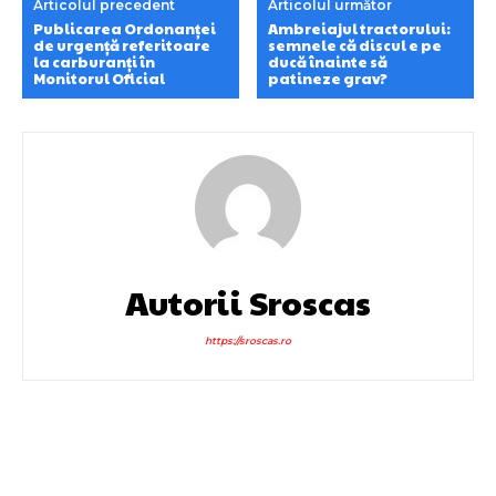
Articolul precedent
Articolul următor
Publicarea Ordonanței
Ambreiajul tractorului:
de urgență referitoare
semnele că discul e pe
la carburanți în
ducă înainte să
Monitorul Oficial
patineze grav?
Autorii Sroscas
https://sroscas.ro