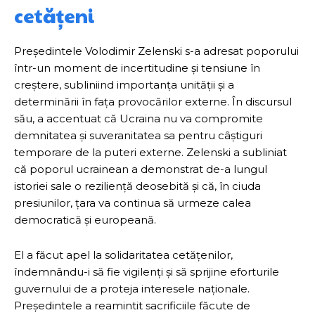
cetățeni
Președintele Volodimir Zelenski s-a adresat poporului
într-un moment de incertitudine și tensiune în
creștere, subliniind importanța unității și a
determinării în fața provocărilor externe. În discursul
său, a accentuat că Ucraina nu va compromite
demnitatea și suveranitatea sa pentru câștiguri
temporare de la puteri externe. Zelenski a subliniat
că poporul ucrainean a demonstrat de-a lungul
istoriei sale o reziliență deosebită și că, în ciuda
presiunilor, țara va continua să urmeze calea
democratică și europeană.
El a făcut apel la solidaritatea cetățenilor,
îndemnându-i să fie vigilenți și să sprijine eforturile
guvernului de a proteja interesele naționale.
Președintele a reamintit sacrificiile făcute de