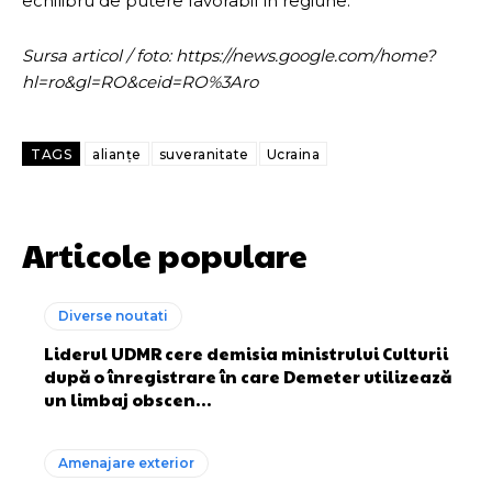
echilibru de putere favorabil în regiune.
Sursa articol / foto: https://news.google.com/home?
hl=ro&gl=RO&ceid=RO%3Aro
TAGS
alianțe
suveranitate
Ucraina
Articole populare
Diverse noutati
Liderul UDMR cere demisia ministrului Culturii
după o înregistrare în care Demeter utilizează
un limbaj obscen…
Amenajare exterior