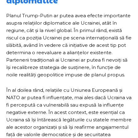
diplomatice
Planul Trump-Putin ar putea avea efecte importante
asupra relațiilor diplomatice ale Ucrainei, atât în
regiune, cât și la nivel global. În primul rând, există
riscul ca poziția Ucrainei pe scena internațională să fie
slăbită, având în vedere că inițiative de acest tip pot
determina o reevaluare a alianțelor existente.
Partenerii tradiționali ai Ucrainei ar putea fi nevoiți să
își recalibreze strategia de susținere, în funcție de
noile realități geopolitice impuse de planul propus.
În al doilea rând, relațiile cu Uniunea Europeană și
NATO ar putea fi influențate, mai ales dacă Ucraina va
fi percepută ca vulnerabilă sau expusă la influențe
negative externe. În acest context, este esențial ca
Ucraina să își întărească legăturile cu statele membre
ale acestor organizații și să își reafirme angajamentul
față de valorile democratice și de securitatea