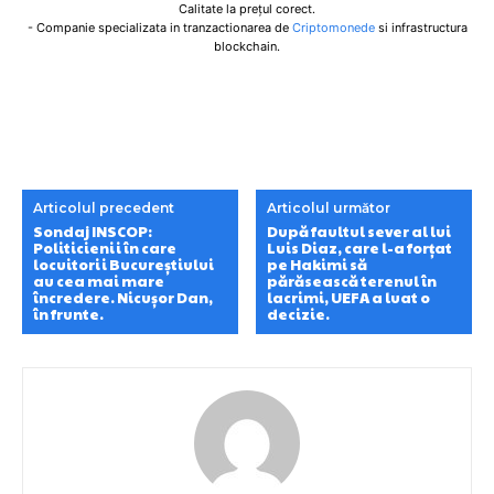
Calitate la prețul corect.
- Companie specializata in tranzactionarea de
Criptomonede
si infrastructura
blockchain.
Articolul precedent
Articolul următor
Sondaj INSCOP:
După faultul sever al lui
Politicienii în care
Luis Diaz, care l-a forțat
locuitorii Bucureștiului
pe Hakimi să
au cea mai mare
părăsească terenul în
încredere. Nicușor Dan,
lacrimi, UEFA a luat o
în frunte.
decizie.