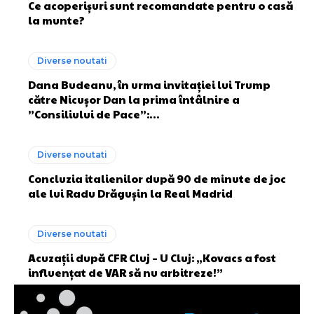
Ce acoperișuri sunt recomandate pentru o casă
la munte?
Diverse noutati
Dana Budeanu, în urma invitației lui Trump
către Nicușor Dan la prima întâlnire a
”Consiliului de Pace”:…
Diverse noutati
Concluzia italienilor după 90 de minute de joc
ale lui Radu Drăgușin la Real Madrid
Diverse noutati
Acuzații după CFR Cluj – U Cluj: „Kovacs a fost
influențat de VAR să nu arbitreze!”