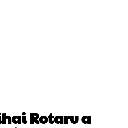
Cultura Si Entertainment
Diverse Noutati
ănătate / Hobby
Tech
ihai Rotaru a