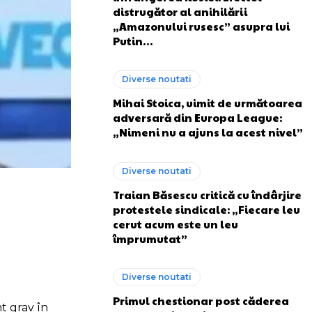
distrugător al anihilării
„Amazonului rusesc” asupra lui
Putin…
Diverse noutati
Mihai Stoica, uimit de următoarea
adversară din Europa League:
„Nimeni nu a ajuns la acest nivel”
Diverse noutati
Traian Băsescu critică cu îndârjire
protestele sindicale: „Fiecare leu
cerut acum este un leu
împrumutat”
Diverse noutati
Primul chestionar post căderea
t grav în