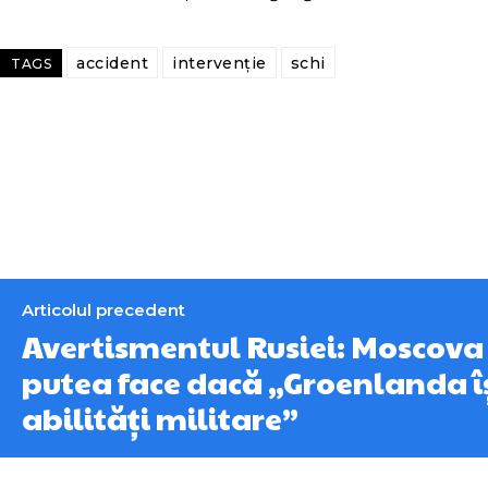
accident
intervenție
schi
TAGS
Articolul precedent
Avertismentul Rusiei: Moscova 
putea face dacă „Groenlanda î
abilități militare”