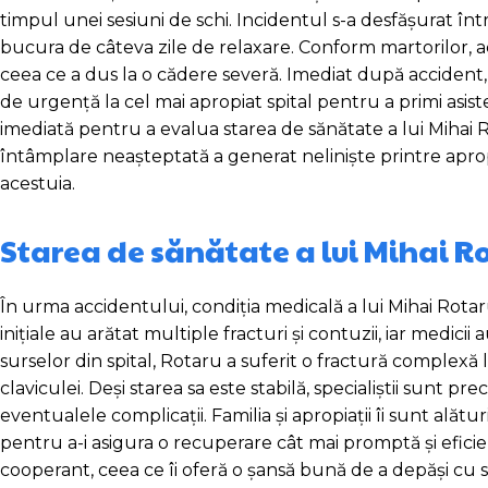
timpul unei sesiuni de schi. Incidentul s-a desfășurat î
bucura de câteva zile de relaxare. Conform martorilor, ac
ceea ce a dus la o cădere severă. Imediat după accident,
de urgență la cel mai apropiat spital pentru a primi asis
imediată pentru a evalua starea de sănătate a lui Mihai
întâmplare neașteptată a generat neliniște printre apropia
acestuia.
Starea de sănătate a lui Mihai R
În urma accidentului, condiția medicală a lui Mihai Rotar
inițiale au arătat multiple fracturi și contuzii, iar medici
surselor din spital, Rotaru a suferit o fractură complexă l
claviculei. Deși starea sa este stabilă, specialiștii sunt p
eventualele complicații. Familia și apropiații îi sunt ală
pentru a-i asigura o recuperare cât mai promptă și eficie
cooperant, ceea ce îi oferă o șansă bună de a depăși cu