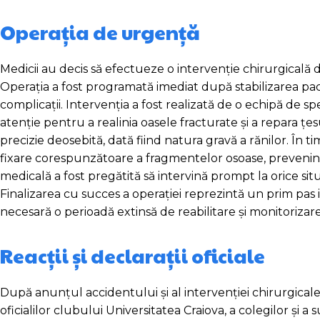
Operația de urgență
Medicii au decis să efectueze o intervenție chirurgicală
Operația a fost programată imediat după stabilizarea paci
complicații. Intervenția a fost realizată de o echipă de s
atenție pentru a realinia oasele fracturate și a repara țe
precizie deosebită, dată fiind natura gravă a rănilor. În t
fixare corespunzătoare a fragmentelor osoase, prevenind 
medicală a fost pregătită să intervină prompt la orice si
Finalizarea cu succes a operației reprezintă un prim pas 
necesară o perioadă extinsă de reabilitare și monitoriza
Reacții și declarații oficiale
După anunțul accidentului și al intervenției chirurgicale
oficialilor clubului Universitatea Craiova, a colegilor și a s