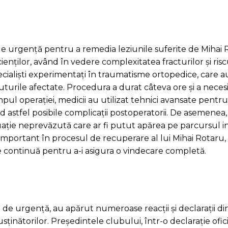
 de urgență pentru a remedia leziunile suferite de Mihai 
enților, având în vedere complexitatea fracturilor și risc
pecialiști experimentați în traumatisme ortopedice, care a
suturile afectate. Procedura a durat câteva ore și a necesi
impul operației, medicii au utilizat tehnici avansate pentru
astfel posibile complicații postoperatorii. De asemenea,
tuație neprevăzută care ar fi putut apărea pe parcursul in
important în procesul de recuperare al lui Mihai Rotaru, î
re continuă pentru a-i asigura o vindecare completă.
 de urgență, au apărut numeroase reacții și declarații di
usținătorilor. Președintele clubului, într-o declarație oficia