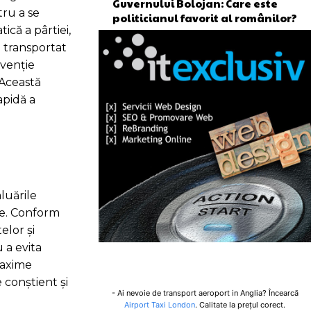
Guvernului Bolojan: Care este
tru a se
politicianul favorit al românilor?
ică a pârtiei,
u transportat
rvenție
 Această
apidă a
luările
ide. Conform
elor și
u a evita
 maxime
 conștient și
- Ai nevoie de transport aeroport in Anglia? Încearcă
Airport Taxi London
. Calitate la prețul corect.