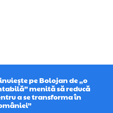
vinuiește pe Bolojan de „o
tabilă” menită să reducă
entru a se transforma în
României”