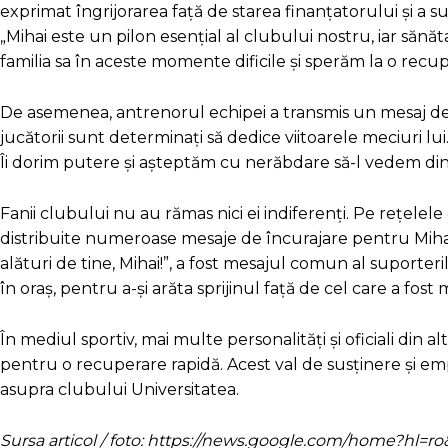
exprimat îngrijorarea față de starea finanțatorului și a 
„Mihai este un pilon esențial al clubului nostru, iar sănăt
familia sa în aceste momente dificile și sperăm la o recup
De asemenea, antrenorul echipei a transmis un mesaj de 
jucătorii sunt determinați să dedice viitoarele meciuri l
Îi dorim putere și așteptăm cu nerăbdare să-l vedem din
Fanii clubului nu au rămas nici ei indiferenți. Pe rețelele
distribuite numeroase mesaje de încurajare pentru Mihai
alături de tine, Mihai!”, a fost mesajul comun al suporter
în oraș, pentru a-și arăta sprijinul față de cel care a fo
În mediul sportiv, mai multe personalități și oficiali din a
pentru o recuperare rapidă. Acest val de susținere și e
asupra clubului Universitatea.
Sursa articol / foto: https://news.google.com/home?hl