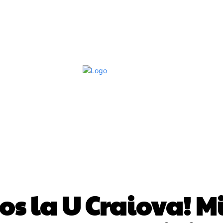
Afaceri Si Industrii
Home & Deco
S
DIVERSE NOUTATI
ios la U Craiova! M