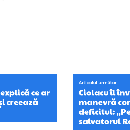
Articolul următor
explică ce ar
Ciolacu îl în
și creează
manevră con
deficitul: „P
salvatorul 