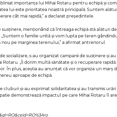
subliniat importanța lui Mihai Rotaru pentru echipă și com
atea lui este prioritatea noastră principală. Suntem alături
erare cât mai rapidă,” a declarat președintele.
susținere, menționând că întreaga echipă stă alături de
ui. „Suntem o familie unită și vom lupta pe teren gândindu
 nou pe marginea terenului,” a afirmat antrenorul.
 de socializare, s-au organizat campanii de susținere și au 
 Rotaru. „Îi dorim multă sănătate și o recuperare rapid
ilor. În plus, aceștia au anunțat că vor organiza un marș d
st mereu aproape de echipă.
lte cluburi și-au exprimat solidaritatea și au transmis urăr
mpatie demonstrează impactul pe care Mihai Rotaru îl ar
=ro&gl=RO&ceid=RO%3Aro