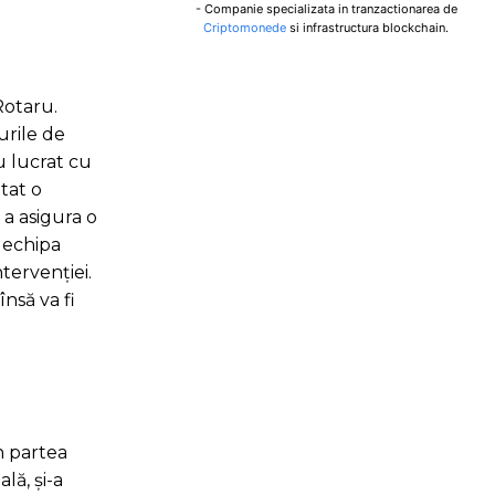
- Companie specializata in tranzactionarea de
Criptomonede
si infrastructura blockchain.
Rotaru.
urile de
u lucrat cu
tat o
 a asigura o
 echipa
tervenției.
nsă va fi
n partea
lă, și-a