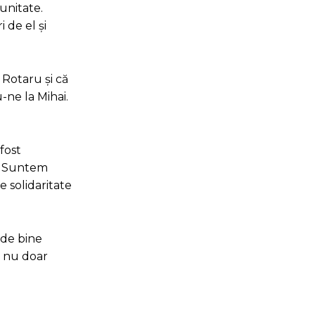
unitate.
 de el și
 Rotaru și că
-ne la Mihai.
fost
ă. Suntem
e solidaritate
i de bine
e nu doar