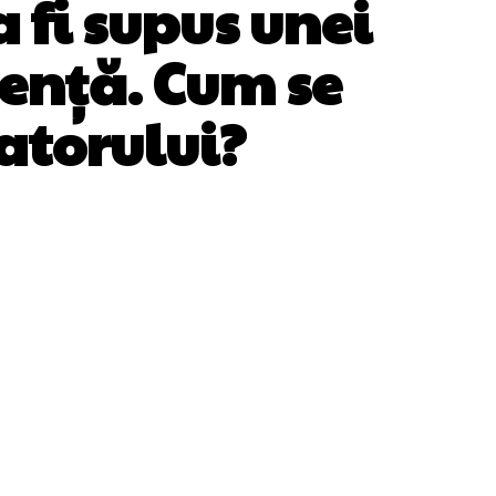
a fi supus unei
gență. Cum se
atorului?
WhatsApp