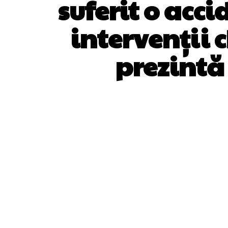
suferit o acci
intervenții 
prezintă
ACȚIUNE