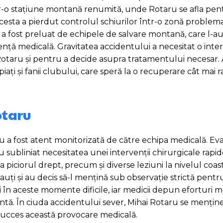
ntr-o stațiune montană renumită, unde Rotaru se afla pen
esta a pierdut controlul schiurilor într-o zonă problemat
 a fost preluat de echipele de salvare montană, care l-a
tență medicală. Gravitatea accidentului a necesitat o inte
 Rotaru și pentru a decide asupra tratamentului necesar.
ți și fanii clubului, care speră la o recuperare cât mai r
otaru
u a fost atent monitorizată de către echipa medicală. Eva
i au subliniat necesitatea unei intervenții chirurgicale rap
a piciorul drept, precum și diverse leziuni la nivelul coast
recauți și au decis să-l mențină sub observație strictă pentr
turi în aceste momente dificile, iar medicii depun eforturi
ntă. În ciuda accidentului sever, Mihai Rotaru se menține
 succes această provocare medicală.