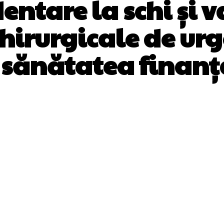
dentare la schi și v
chirurgicale de ur
 sănătatea finanț
Facebook
Twitter
Pinterest