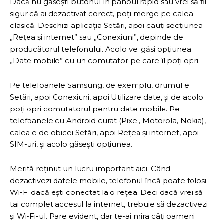
Dacă nu găsești butonul în panoul rapid sau vrei să fii
sigur că ai dezactivat corect, poți merge pe calea
clasică. Deschizi aplicația Setări, apoi cauți secțiunea
„Rețea și internet” sau „Conexiuni”, depinde de
producătorul telefonului. Acolo vei găsi opțiunea
„Date mobile” cu un comutator pe care îl poți opri.
Pe telefoanele Samsung, de exemplu, drumul e
Setări, apoi Conexiuni, apoi Utilizare date, și de acolo
poți opri comutatorul pentru date mobile. Pe
telefoanele cu Android curat (Pixel, Motorola, Nokia),
calea e de obicei Setări, apoi Rețea și internet, apoi
SIM-uri, și acolo găsești opțiunea.
Merită reținut un lucru important aici. Când
dezactivezi datele mobile, telefonul încă poate folosi
Wi-Fi dacă ești conectat la o rețea. Deci dacă vrei să
tai complet accesul la internet, trebuie să dezactivezi
și Wi-Fi-ul. Pare evident, dar te-ai mira câți oameni