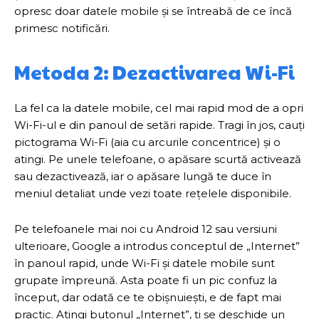
opresc doar datele mobile și se întreabă de ce încă
primesc notificări.
Metoda 2: Dezactivarea Wi-Fi
La fel ca la datele mobile, cel mai rapid mod de a opri
Wi-Fi-ul e din panoul de setări rapide. Tragi în jos, cauți
pictograma Wi-Fi (aia cu arcurile concentrice) și o
atingi. Pe unele telefoane, o apăsare scurtă activează
sau dezactivează, iar o apăsare lungă te duce în
meniul detaliat unde vezi toate rețelele disponibile.
Pe telefoanele mai noi cu Android 12 sau versiuni
ulterioare, Google a introdus conceptul de „Internet”
în panoul rapid, unde Wi-Fi și datele mobile sunt
grupate împreună. Asta poate fi un pic confuz la
început, dar odată ce te obișnuiești, e de fapt mai
practic. Atingi butonul „Internet”, ți se deschide un