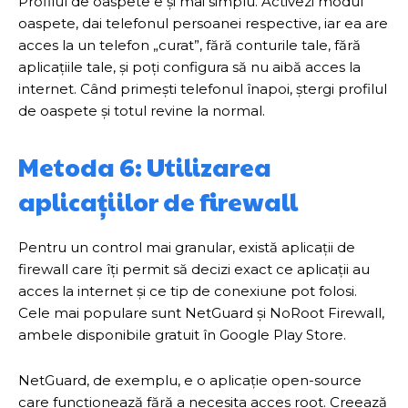
Profilul de oaspete e și mai simplu. Activezi modul
oaspete, dai telefonul persoanei respective, iar ea are
acces la un telefon „curat”, fără conturile tale, fără
aplicațiile tale, și poți configura să nu aibă acces la
internet. Când primești telefonul înapoi, ștergi profilul
de oaspete și totul revine la normal.
Metoda 6: Utilizarea
aplicațiilor de firewall
Pentru un control mai granular, există aplicații de
firewall care îți permit să decizi exact ce aplicații au
acces la internet și ce tip de conexiune pot folosi.
Cele mai populare sunt NetGuard și NoRoot Firewall,
ambele disponibile gratuit în Google Play Store.
NetGuard, de exemplu, e o aplicație open-source
care funcționează fără a necesita acces root. Creează