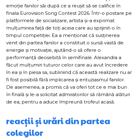
emoție fanilor săi după ce a reușit să se califice în
finala Eurovision Song Contest 2026. Într-o postare pe
platformele de socializare, artista și-a exprimat
mulțumirea față de toți aceia care au sprijinit-o în
timpul competiției. Ea a menționat că susținerea
venit din partea fanilor a constituit o sursă vastă de
energie și motivație, ajutând-o să ofere o
performanță deosebită în semifinale. Alexandra a
făcut mulțumiri tuturor celor care au avut încredere
în ea și în piesa sa, subliniind că această realizare nu ar
fi fost posibilă fără implicarea și entuziasmul fanilor.
De asemenea, a promis că va oferi tot ce e mai bun
în finală și le-a solicitat admiratorilor să rămână alături
de ea, pentru a aduce împreună trofeul acasă.
reacții și urări din partea
colegilor