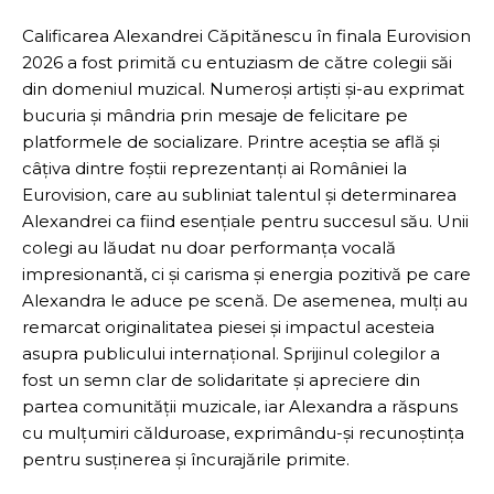
Calificarea Alexandrei Căpitănescu în finala Eurovision
2026 a fost primită cu entuziasm de către colegii săi
din domeniul muzical. Numeroși artiști și-au exprimat
bucuria și mândria prin mesaje de felicitare pe
platformele de socializare. Printre aceștia se află și
câțiva dintre foștii reprezentanți ai României la
Eurovision, care au subliniat talentul și determinarea
Alexandrei ca fiind esențiale pentru succesul său. Unii
colegi au lăudat nu doar performanța vocală
impresionantă, ci și carisma și energia pozitivă pe care
Alexandra le aduce pe scenă. De asemenea, mulți au
remarcat originalitatea piesei și impactul acesteia
asupra publicului internațional. Sprijinul colegilor a
fost un semn clar de solidaritate și apreciere din
partea comunității muzicale, iar Alexandra a răspuns
cu mulțumiri călduroase, exprimându-și recunoștința
pentru susținerea și încurajările primite.