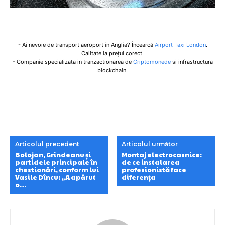
- Ai nevoie de transport aeroport in Anglia? Încearcă
Airport Taxi London
.
Calitate la prețul corect.
- Companie specializata in tranzactionarea de
Criptomonede
si infrastructura
blockchain.
Articolul precedent
Articolul următor
Bolojan, Grindeanu și
Montaj electrocasnice:
partidele principale în
de ce instalarea
chestionări, conform lui
profesionistă face
Vasile Dîncu: „A apărut
diferența
o…