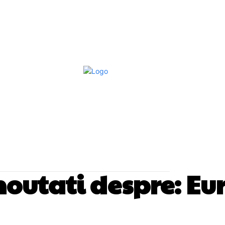
Afaceri Si Industrii
Home & Deco
S
 noutati despre:
Eu