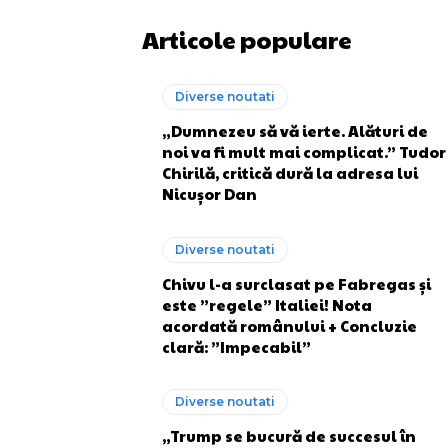
Articole populare
Diverse noutati
„Dumnezeu să vă ierte. Alături de
noi va fi mult mai complicat.” Tudor
Chirilă, critică dură la adresa lui
Nicușor Dan
Diverse noutati
Chivu l-a surclasat pe Fabregas și
este ”regele” Italiei! Nota
acordată românului + Concluzie
clară: ”Impecabil”
Diverse noutati
„Trump se bucură de succesul în