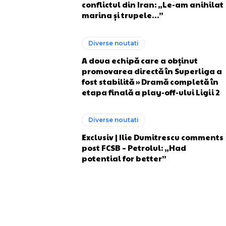
conflictul din Iran: „Le-am anihilat
marina și trupele…”
Diverse noutati
A doua echipă care a obținut
promovarea directă în Superliga a
fost stabilită » Dramă completă în
etapa finală a play-off-ului Ligii 2
Diverse noutati
Exclusiv | Ilie Dumitrescu comments
post FCSB – Petrolul: „Had
potential for better”